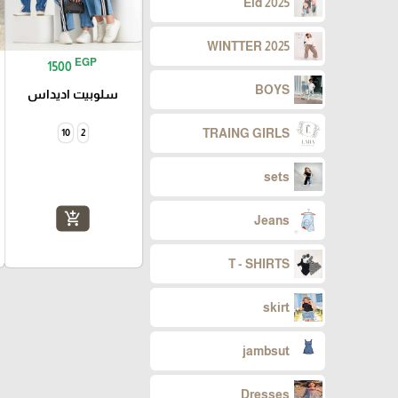
Eid 2025
WINTTER 2025
EGP
1500
BOYS
سلوبيت اديداس
TRAING GIRLS
10
2
sets
add_shopping_cart
Jeans
T - SHIRTS
skirt
jambsut
Dresses