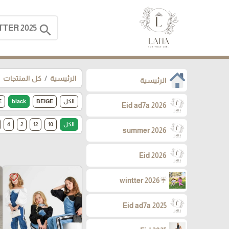
search
الرئيسية
كل المنتجات
الرئيسية
الكل
BEIGE
black
E
Eid ad7a 2026
الكل
10
12
2
4
summer 2026
Eid 2026
favorite_border
☔wintter 2026
Eid ad7a 2025