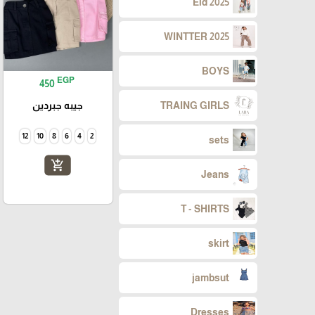
Eid 2025
WINTTER 2025
BOYS
EGP
450
جيبه جبردين
TRAING GIRLS
12
10
8
6
4
2
sets
add_shopping_cart
Jeans
T - SHIRTS
skirt
jambsut
Dresses