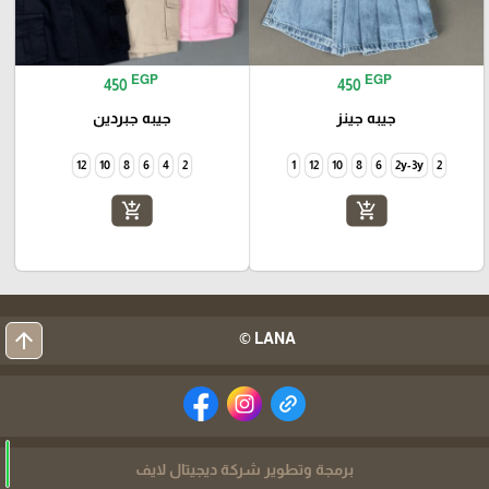
EGP
EGP
450
450
جيبه جينز
جيبه جبردين
12
10
8
6
4
2
1
12
10
8
6
2y-3y
2
add_shopping_cart
add_shopping_cart
arrow_upward
LANA ©
برمجة وتطوير شركة ديجيتال لايف