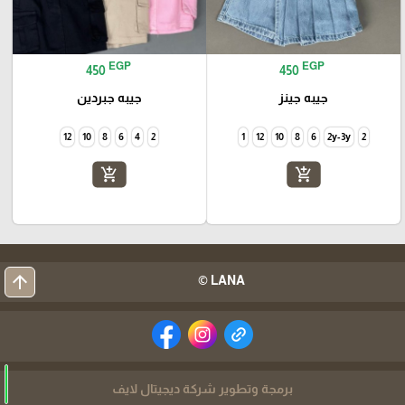
EGP
EGP
450
450
جيبه جينز
جيبه جبردين
12
10
8
6
4
2
1
12
10
8
6
2y-3y
2
add_shopping_cart
add_shopping_cart
arrow_upward
LANA ©
برمجة وتطوير شركة ديجيتال لايف