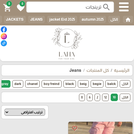
0
0
search
shopping_cart
favorite
home
الكل
autumn 2025
jacket Eid 2025
JEANS
JACKETS
الرئيسية
كل المنتجات
Jeans
الكل
balck
begie
beig
black
boy freind
chanel
dark
gray
الكل
10
12
2
6
8
favorite_border