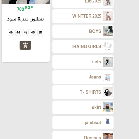
Eid 2025
EGP
700
WINTTER 2025
بنطلون جينز&اسود
BOYS
46
44
42
40
38
add_shopping_cart
TRAING GIRLS
sets
Jeans
T - SHIRTS
skirt
jambsut
Dresses