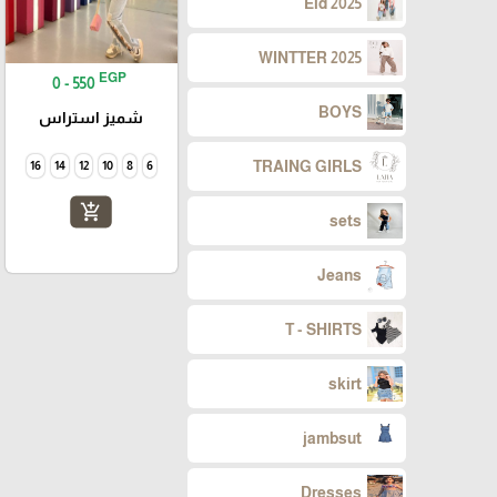
Eid 2025
WINTTER 2025
EGP
0 - 550
BOYS
شميز استراس
TRAING GIRLS
16
14
12
10
8
6
add_shopping_cart
sets
Jeans
T - SHIRTS
skirt
jambsut
Dresses