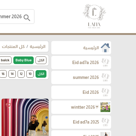
search
الرئيسية
كل المنتجات
الرئيسية
الكل
Baby Blue
balck
Eid ad7a 2026
الكل
10
12
14
16
summer 2026
Eid 2026
favorite_border
☔wintter 2026
Eid ad7a 2025