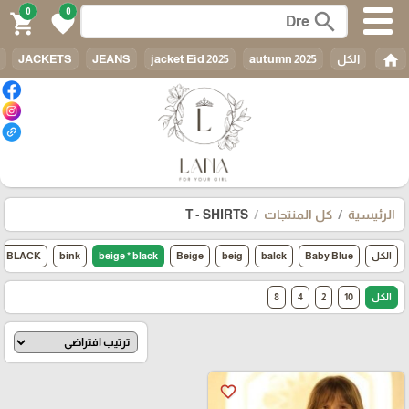
0
0
search
shopping_cart
favorite
home
الكل
autumn 2025
jacket Eid 2025
JEANS
JACKETS
الرئيسية
كل المنتجات
T - SHIRTS
الكل
Baby Blue
balck
beig
Beige
beige * black
bink
BLACK
الكل
10
2
4
8
favorite_border