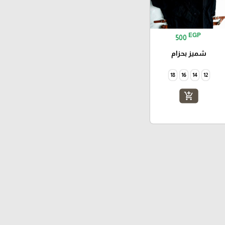
EGP
500
شميز بحزام
18
16
14
12
add_shopping_cart