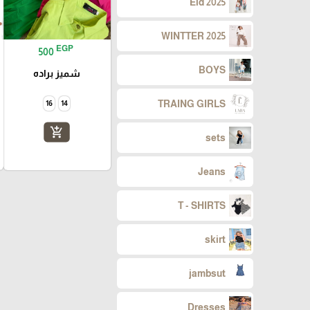
Eid 2025
WINTTER 2025
EGP
500
BOYS
شميز براده
TRAING GIRLS
16
14
add_shopping_cart
sets
Jeans
T - SHIRTS
skirt
jambsut
Dresses