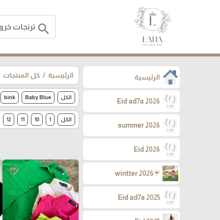
search
الرئيسية
كل المنتجات
الرئيسية
الكل
Baby Blue
bink
Eid ad7a 2026
الكل
1
10
11
12
summer 2026
Eid 2026
favorite_border
☔wintter 2026
Eid ad7a 2025