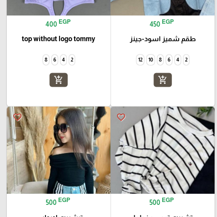
EGP
EGP
400
450
طقم شميز اسود-جينز
top without logo tommy
8
6
4
2
12
10
8
6
4
2
add_shopping_cart
add_shopping_cart
favorite_border
favorite_border
EGP
EGP
500
500