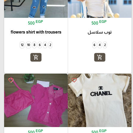
EGP
EGP
500
500
توب سلاسل
flowers shirt with trousers
12
10
8
6
4
2
6
4
2
add_shopping_cart
add_shopping_cart
favorite_border
favorite_border
EGP
EGP
500
500