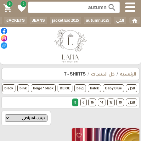
0
0
search
shopping_cart
favorite
home
الكل
autumn 2025
jacket Eid 2025
JEANS
JACKETS
الرئيسية
كل المنتجات
T - SHIRTS
الكل
Baby Blue
balck
beig
BEIGE
beige * black
bink
black
الكل
10
12
14
16
6
8
favorite_border