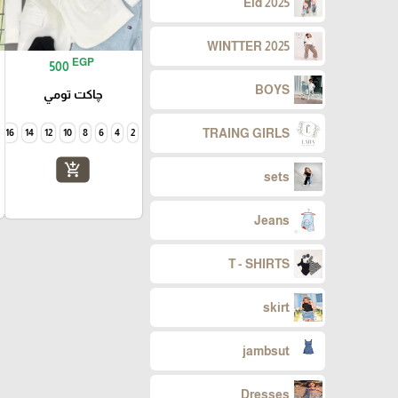
Eid 2025
WINTTER 2025
EGP
500
BOYS
چاكت تومي
TRAING GIRLS
16
14
12
10
8
6
4
2
add_shopping_cart
sets
Jeans
T - SHIRTS
skirt
jambsut
Dresses