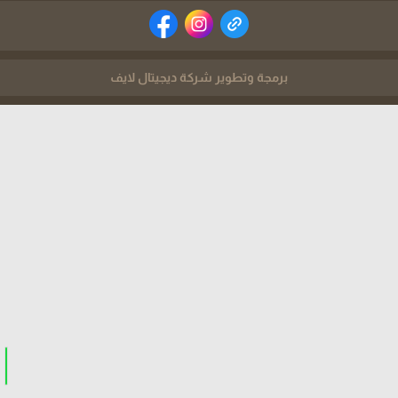
برمجة وتطوير شركة ديجيتال لايف