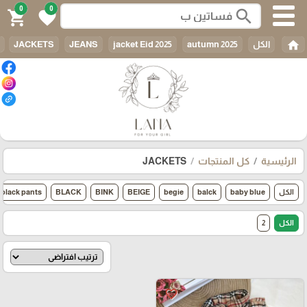
0
0
search
shopping_cart
favorite
home
الكل
autumn 2025
jacket Eid 2025
JEANS
JACKETS
الرئيسية
كل المنتجات
JACKETS
الكل
baby blue
balck
begie
BEIGE
BINK
BLACK
black pants
الكل
2
favorite_border