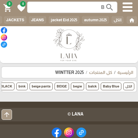
0
0
search
shopping_cart
favorite
home
الكل
autumn 2025
jacket Eid 2025
JEANS
JACKETS
الرئيسية
كل المنتجات
WINTTER 2025
الكل
Baby Blue
balck
begie
BEIGE
beige pants
bink
BLACK
arrow_upward
LANA ©