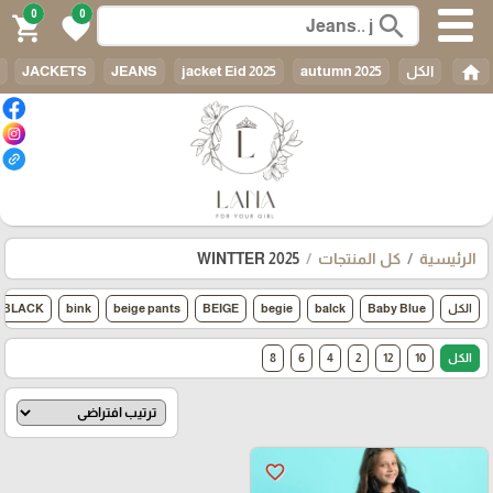
0
0
search
shopping_cart
favorite
home
الكل
autumn 2025
jacket Eid 2025
JEANS
JACKETS
الرئيسية
كل المنتجات
WINTTER 2025
الكل
Baby Blue
balck
begie
BEIGE
beige pants
bink
BLACK
الكل
10
12
2
4
6
8
favorite_border