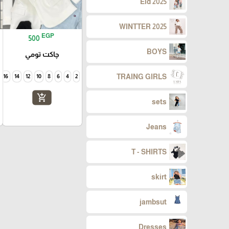
Eid 2025
WINTTER 2025
EGP
500
BOYS
چاكت تومي
TRAING GIRLS
16
14
12
10
8
6
4
2
add_shopping_cart
sets
Jeans
T - SHIRTS
skirt
jambsut
Dresses