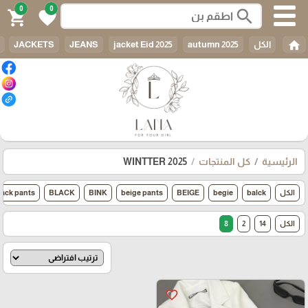
0
0
search
shopping_cart
favorite
home
الكل
autumn 2025
jacket Eid 2025
JEANS
JACKETS
الرئيسية
كل المنتجات
WINTTER 2025
الكل
balck
begie
BEIGE
beige pants
BINK
BLACK
lack pants
الكل
14
2
8
favorite_border