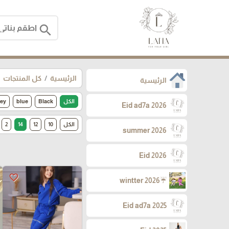
search
الرئيسية
كل المنتجات
الرئيسية
الكل
Black
blue
ey
Eid ad7a 2026
الكل
10
12
14
2
summer 2026
Eid 2026
favorite_border
☔wintter 2026
Eid ad7a 2025