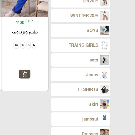
Eid 2025
WINTTER 2025
EGP
1100
BOYS
طقم وتربروف
TRAING GIRLS
14
12
8
6
sets
add_shopping_cart
Jeans
T - SHIRTS
skirt
jambsut
Dresses