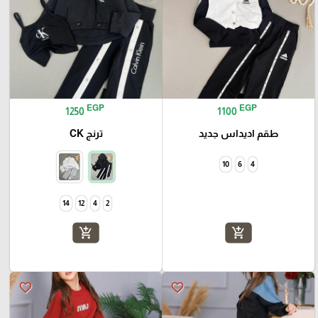
EGP
EGP
1250
1100
طقم اديداس جديد
ترنج CK
10
6
4
14
12
4
2
add_shopping_cart
add_shopping_cart
favorite_border
favorite_border