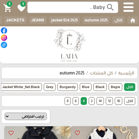
0
0
search
shopping_cart
favorite
home
الكل
autumn 2025
jacket Eid 2025
JEANS
JACKETS
الرئيسية
كل المنتجات
autumn 2025
الكل
Begie
Black
Blue
Burgandy
Grey
Jacket White _Set Black
الكل
10
12
14
2
4
6
8
favorite_border
favorite_border