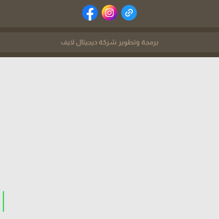
برمجة وتطوير شركة ديجيتال لايف