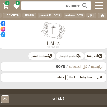
0
0
search
shopping_cart
favorite
home
الكل
autumn 2025
jacket Eid 2025
JEANS
JACKETS
security
commute
emoji_emotions
آراء زبائننا
مناطق التوصيل
سياسة المتجر
الرئيسية
كل المنتجات
BOYS
الكل
baby blue
black
white
arrow_upward
LANA ©