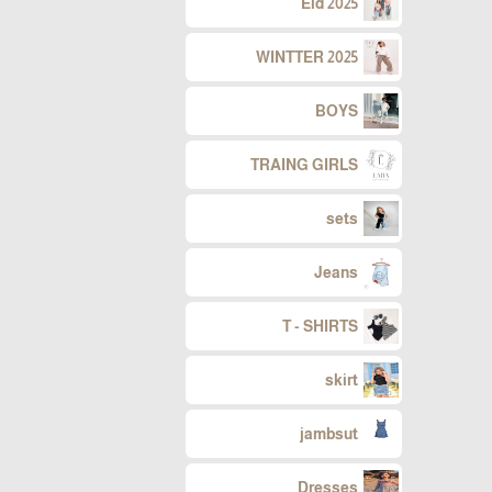
Eid 2025
WINTTER 2025
BOYS
TRAING GIRLS
sets
Jeans
T - SHIRTS
skirt
jambsut
Dresses