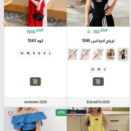
EGP
EGP
1800
0 - 700
ترينج اديداس 1045
كود 1043
12
10
8
6
4
2
12
10
2
add_shopping_cart
add_shopping_cart
summer 2026
Eid ad7a 2026
-47%
favorite_border
favorite_border