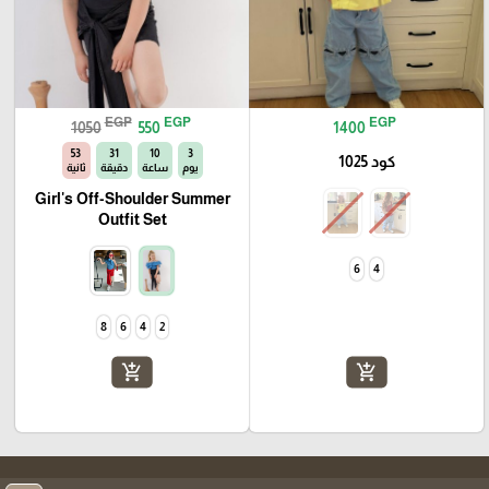
EGP
EGP
EGP
1050
550
1400
52
31
10
3
كود 1025
يوم
ساعة
دقيقة
ثانية
Girl's Off-Shoulder Summer
Outfit Set
6
4
8
6
4
2
add_shopping_cart
add_shopping_cart