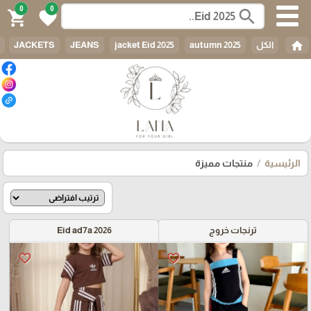
0
0
search
shopping_cart
favorite
home
الكل
autumn 2025
jacket Eid 2025
JEANS
JACKETS
الرئيسية
منتجات مميزة
ترنجات خروج
Eid ad7a 2026
favorite_border
favorite_border