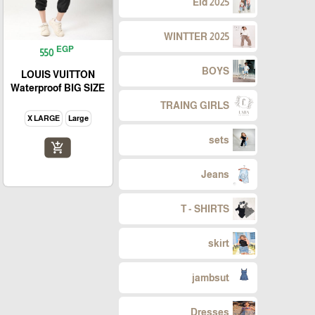
Eid 2025
WINTTER 2025
EGP
550
BOYS
LOUIS VUITTON
Waterproof BIG SIZE
TRAING GIRLS
X LARGE
Large
sets
add_shopping_cart
Jeans
T - SHIRTS
skirt
jambsut
Dresses