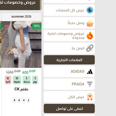
عروض وخصومات لفت
عرض كل المنتجات
summer 2026
وصل حديثاً
-50%
favorite_border
عروض وخصومات لفترة
محدودة
اتصل بنا
العلامات التجارية
EGP
EGP
ADIDAS
1200
600
52
33
5
3
يوم
ساعة
دقيقة
ثانية
PRADA
طقم CK
عرض الكل
8
6
4
2
لنبقى على تواصل