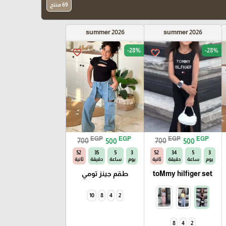
69 منتج
summer 2026
summer 2026
-28%
-28%
favorite_border
favorite_border
EGP
EGP
EGP
EGP
700
500
700
500
52
35
5
3
52
34
5
3
يوم
ساعة
دقيقة
ثانية
يوم
ساعة
دقيقة
ثانية
toMmy hilfiger set
طقم جينز تومي
10
8
4
2
8
4
2