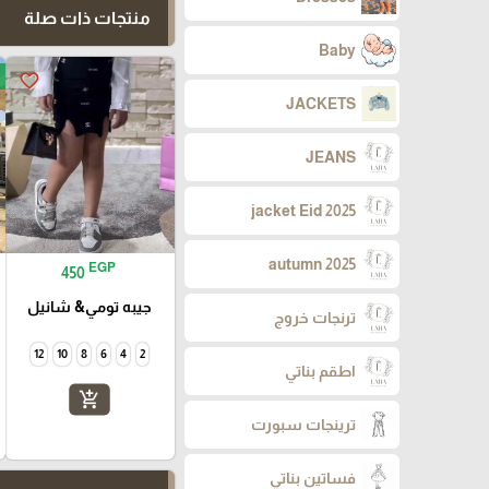
منتجات ذات صلة
Baby
favorite_border
JACKETS
JEANS
jacket Eid 2025
autumn 2025
EGP
450
جيبه تومي& شانيل
ترنجات خروج
12
10
8
6
4
2
اطقم بناتي
add_shopping_cart
ترينجات سبورت
فساتين بناتي