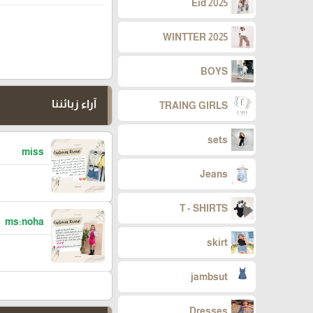
Eid 2025
WINTTER 2025
BOYS
آراء زبائننا
TRAING GIRLS
sets
miss
Jeans
T - SHIRTS
ms:noha
skirt
jambsut
Dresses