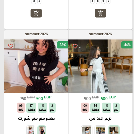
12
2
8
6
4
2
add_shopping_cart
add_shopping_cart
summer 2026
summer 2026
-33%
-44%
favorite_border
favorite_border
EGP
EGP
EGP
EGP
750
500
900
500
08
37
15
2
08
36
15
2
يوم
ساعة
دقيقة
ثانية
يوم
ساعة
دقيقة
ثانية
ترنج اديداس
طقم ميو ميو شورت