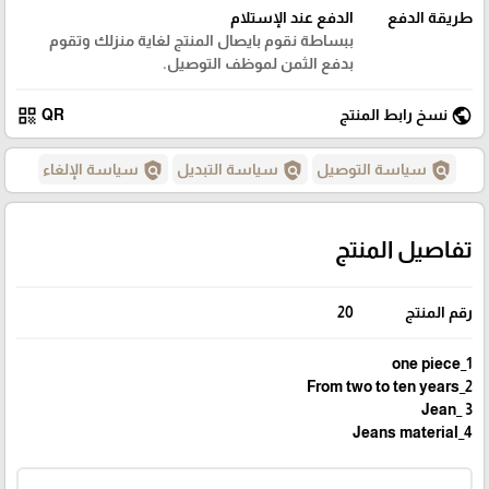
طريقة الدفع
الدفع عند الإستلام
ببساطة نقوم بايصال المنتج لغاية منزلك وتقوم
بدفع الثمن لموظف التوصيل.
qr_code
public
نسخ رابط المنتج
QR
policy
policy
policy
سياسة التوصيل
سياسة التبديل
سياسة الإلغاء
تفاصيل المنتج
رقم المنتج
20
one piece_1
From two to ten years_2
Jean_ 3
4_Jeans material