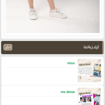
آراء زبائننا
3 رأي
miss
ms:donia