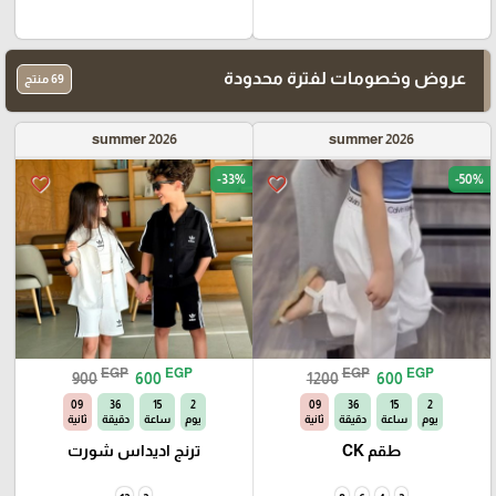
عروض وخصومات لفترة محدودة
69 منتج
summer 2026
summer 2026
-33%
-50%
favorite_border
favorite_border
EGP
EGP
EGP
EGP
900
600
1200
600
08
36
15
2
08
36
15
2
يوم
ساعة
دقيقة
ثانية
يوم
ساعة
دقيقة
ثانية
طقم CK
ترنج اديداس شورت