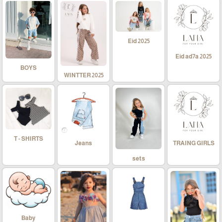
Eid 2025
Eid ad7a 2025
BOYS
WINTTER 2025
T - SHIRTS
Jeans
TRAING GIRLS
sets
Baby