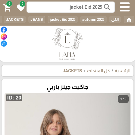
0
0
search
shopping_cart
favorite
home
الكل
autumn 2025
jacket Eid 2025
JEANS
JACKETS
الرئيسية
كل المنتجات
JACKETS
جاكيت جينز باربي
1 / 3