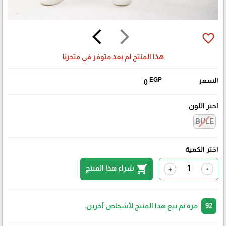
arrow_back_ios
arrow_forward_ios
favorite_border
هذا المنتج لم يعد متوفر في متجرنا
السعر
EGP
0
اختر اللون
BULE
اختر الكمية
shopping_cart
شراء هذا المنتج
+
-
92
مرة تم بيع هذا المنتج لأشخاص آخرين.