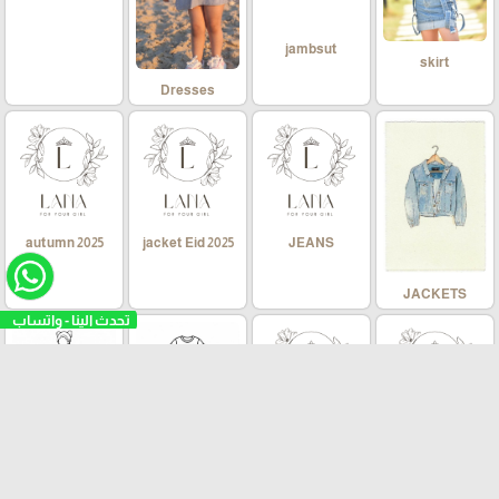
jambsut
skirt
Dresses
autumn 2025
jacket Eid 2025
JEANS
JACKETS
تحدث الينا - واتساب
ترنجات خروج
اطقم بناتي
ترينجات سبورت
فساتين بناتي