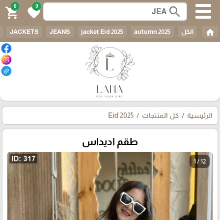
0
0
search
shopping_cart
favorite
home
الكل
autumn 2025
jacket Eid 2025
JEANS
JACKETS
الرئيسية
كل المنتجات
Eid 2025
طقم اديداس
1 / 12