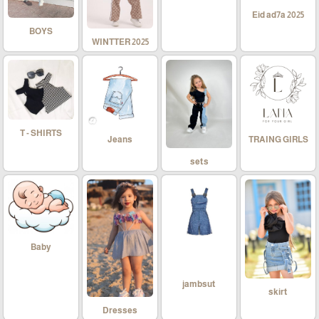
Eid ad7a 2025
BOYS
WINTTER 2025
T - SHIRTS
Jeans
TRAING GIRLS
sets
Baby
jambsut
skirt
Dresses