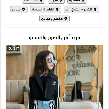
where_to_vote
where_to_vote
where_to_vote
اكتوبر + الشيخ زايد
القاهرة الجديدة
حلوان
where_to_vote
where_to_vote
where_to_vote
مقطم ومعادي
where_to_vote
مزيداً من الصور والفيديو