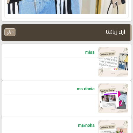
آراء زبائننا
3 رأي
miss
ms:donia
ms:noha