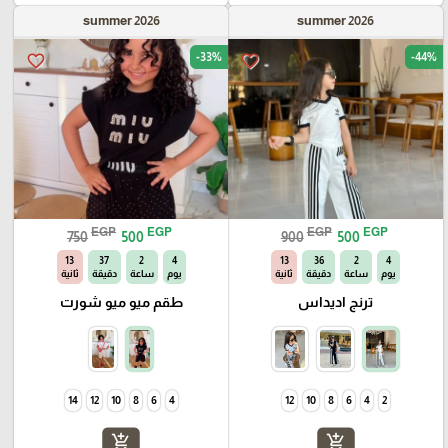
summer 2026
summer 2026
-33%
-44%
favorite_border
favorite_border
EGP
EGP
EGP
EGP
750
500
900
500
10
37
2
4
10
36
2
4
يوم
ساعة
دقيقة
ثانية
يوم
ساعة
دقيقة
ثانية
ترنج اديداس
طقم ميو ميو شورت
14
12
10
8
6
4
12
10
8
6
4
2
add_shopping_cart
add_shopping_cart