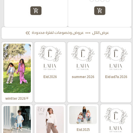
add_shopping_cart
add_shopping_cart
keyboard_double_arrow_left
more_horiz
عرض الكل
عروض وخصومات لفترة محدودة
Eid 2026
summer 2026
Eid ad7a 2026
☔wintter 2026
Eid 2025