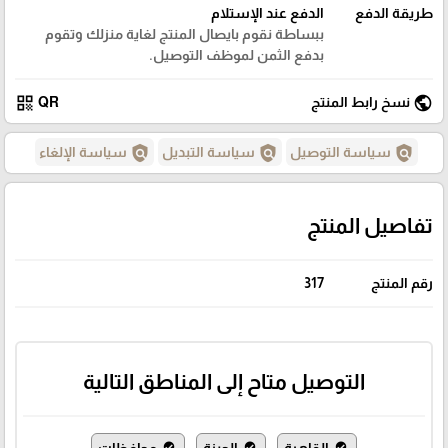
طريقة الدفع
الدفع عند الإستلام
ببساطة نقوم بايصال المنتج لغاية منزلك وتقوم
بدفع الثمن لموظف التوصيل.
qr_code
public
نسخ رابط المنتج
QR
policy
policy
policy
سياسة التوصيل
سياسة التبديل
سياسة الإلغاء
تفاصيل المنتج
رقم المنتج
317
التوصيل متاح إلى المناطق التالية
القاهرة
الجيزة
محافظات