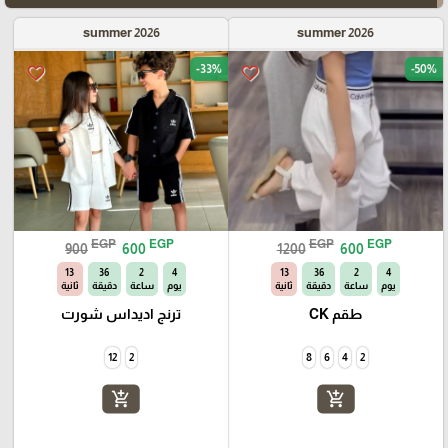
summer 2026
summer 2026
-33%
-50%
favorite_border
favorite_border
EGP
EGP
EGP
EGP
900
600
1200
600
10
36
2
4
10
36
2
4
يوم
ساعة
دقيقة
ثانية
يوم
ساعة
دقيقة
ثانية
طقم CK
ترنج اديداس شورت
12
2
8
6
4
2
add_shopping_cart
add_shopping_cart