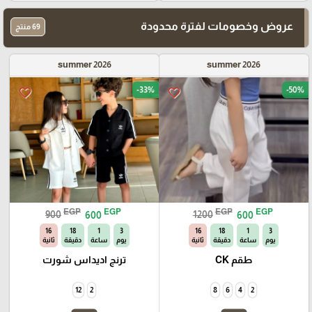
عروض وخصومات لفترة محدودة
69 منتج
summer 2026
summer 2026
-33%
-50%
favorite_border
favorite_border
EGP
EGP
EGP
EGP
900
600
1200
600
15
18
1
3
15
18
1
3
يوم
ساعة
دقيقة
ثانية
يوم
ساعة
دقيقة
ثانية
طقم CK
ترنج اديداس شورت
12
2
8
6
4
2