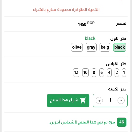
الكمية المتوفرة محدودة سارع بالشراء
السعر
EGP
1450
اختر اللون
black
olive
gray
beig
black
اختر القياس
12
10
8
6
4
2
1
اختر الكمية
shopping_cart
شراء هذا المنتج
+
-
46
مرة تم بيع هذا المنتج لأشخاص آخرين.