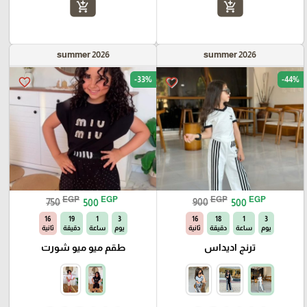
add_shopping_cart
add_shopping_cart
summer 2026
summer 2026
-33%
-44%
favorite_border
favorite_border
EGP
EGP
EGP
EGP
750
500
900
500
15
19
1
3
15
18
1
3
يوم
ساعة
دقيقة
ثانية
يوم
ساعة
دقيقة
ثانية
ترنج اديداس
طقم ميو ميو شورت