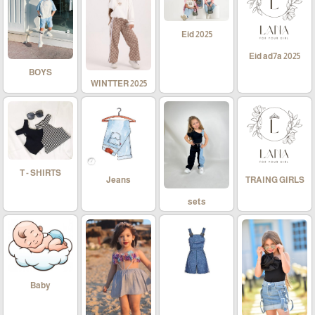
Eid 2025
Eid ad7a 2025
BOYS
WINTTER 2025
T - SHIRTS
Jeans
TRAING GIRLS
sets
Baby