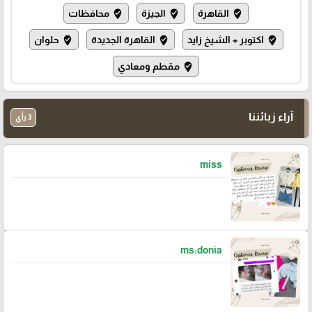
القاهرة
الجيزة
محافظات
where_to_vote
where_to_vote
where_to_vote
اكتوبر + الشيخ زايد
القاهرة الجديدة
حلوان
where_to_vote
where_to_vote
where_to_vote
مقطم ومعادي
where_to_vote
آراء زبائننا
3 رأي
miss
ms:donia