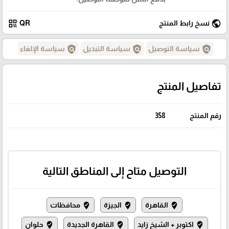
qr_code
public
نسخ رابط المنتج
QR
policy
policy
policy
سياسة التوصيل
سياسة التبديل
سياسة الإلغاء
تفاصيل المنتج
رقم المنتج
358
التوصيل متاح إلى المناطق التالية
القاهرة
الجيزة
محافظات
where_to_vote
where_to_vote
where_to_vote
اكتوبر + الشيخ زايد
القاهرة الجديدة
حلوان
where_to_vote
where_to_vote
where_to_vote