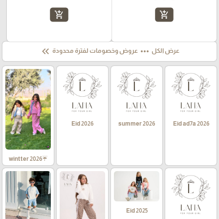
add_shopping_cart
add_shopping_cart
keyboard_double_arrow_left
more_horiz
عرض الكل
عروض وخصومات لفترة محدودة
Eid 2026
summer 2026
Eid ad7a 2026
☔wintter 2026
Eid 2025