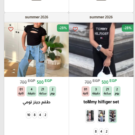
summer 2026
summer 2026
-28%
-28%
favorite_border
favorite_border
EGP
EGP
EGP
EGP
700
500
700
500
00
4
21
2
00
3
21
2
يوم
ساعة
دقيقة
ثانية
يوم
ساعة
دقيقة
ثانية
toMmy hilfiger set
طقم جينز تومي
10
8
4
2
8
4
2