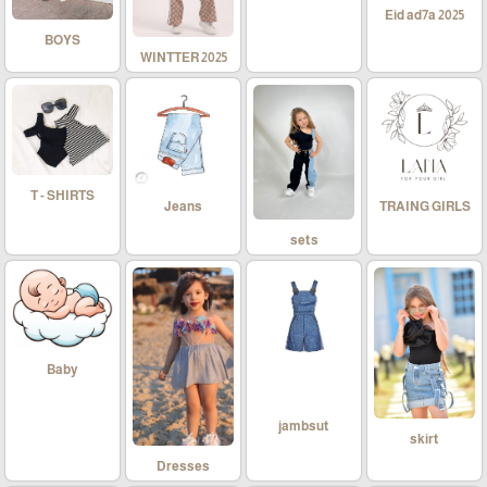
Eid ad7a 2025
BOYS
WINTTER 2025
T - SHIRTS
Jeans
TRAING GIRLS
sets
Baby
jambsut
skirt
Dresses