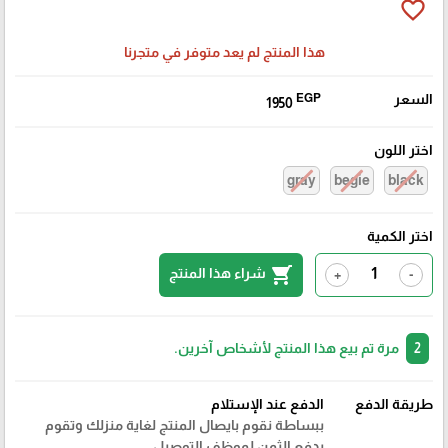
favorite_border
هذا المنتج لم يعد متوفر في متجرنا
السعر
EGP
1950
اختر اللون
gray
begie
black
اختر الكمية
shopping_cart
شراء هذا المنتج
+
-
2
مرة تم بيع هذا المنتج لأشخاص آخرين.
طريقة الدفع
الدفع عند الإستلام
ببساطة نقوم بايصال المنتج لغاية منزلك وتقوم
بدفع الثمن لموظف التوصيل.