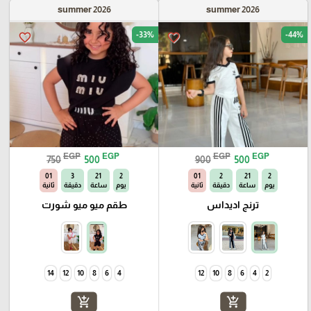
summer 2026
summer 2026
-33%
-44%
favorite_border
favorite_border
EGP
EGP
EGP
EGP
750
500
900
500
00
3
21
2
00
2
21
2
يوم
ساعة
دقيقة
ثانية
يوم
ساعة
دقيقة
ثانية
ترنج اديداس
طقم ميو ميو شورت
14
12
10
8
6
4
12
10
8
6
4
2
add_shopping_cart
add_shopping_cart