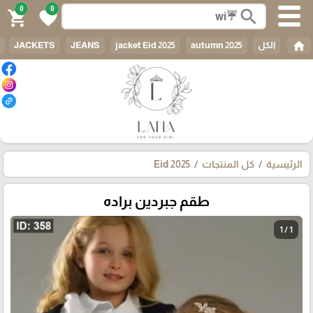
0
0
search
shopping_cart
favorite
home
الكل
autumn 2025
jacket Eid 2025
JEANS
JACKETS
الرئيسية
كل المنتجات
Eid 2025
طقم جبردين براده
1 / 1