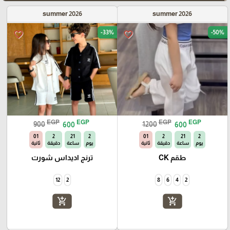
summer 2026
summer 2026
-33%
-50%
favorite_border
favorite_border
EGP
EGP
EGP
EGP
900
600
1200
600
00
2
21
2
00
2
21
2
يوم
ساعة
دقيقة
ثانية
يوم
ساعة
دقيقة
ثانية
طقم CK
ترنج اديداس شورت
12
2
8
6
4
2
add_shopping_cart
add_shopping_cart