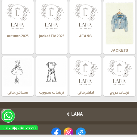
autumn 2025
jacket Eid 2025
JEANS
JACKETS
ترنجات خروج
اطقم بناتي
ترينجات سبورت
فساتين بناتي
arrow_upward
LANA ©
تحدث الينا - واتساب