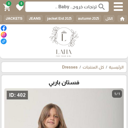
0
0
search
shopping_cart
favorite
home
الكل
autumn 2025
jacket Eid 2025
JEANS
JACKETS
الرئيسية
كل المنتجات
Dresses
فستان باربي
1 / 1