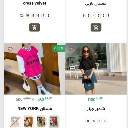
فستان باربي
dress velvet
12
10
8
6
4
2
6
5
4
3
2
1
add_shopping_cart
add_shopping_cart
-100%
favorite_border
favorite_border
EGP
EGP
EGP
500
0 - 450
1100
شميز جينز
فستان NEW YORK
11
10
8
6