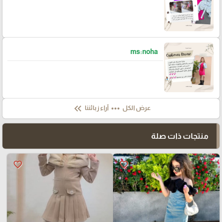
ms:noha
keyboard_double_arrow_left
more_horiz
عرض الكل
آراء زبائننا
منتجات ذات صلة
favorite_border
favorite_border