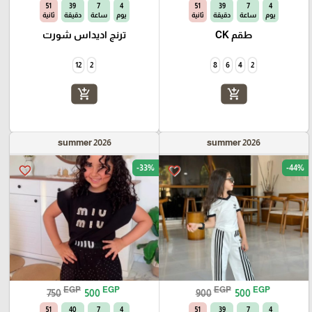
50
39
7
4
50
39
7
4
يوم
ساعة
دقيقة
ثانية
يوم
ساعة
دقيقة
ثانية
طقم CK
ترنج اديداس شورت
12
2
8
6
4
2
add_shopping_cart
add_shopping_cart
summer 2026
summer 2026
-33%
-44%
favorite_border
favorite_border
EGP
EGP
EGP
EGP
750
500
900
500
50
40
7
4
50
39
7
4