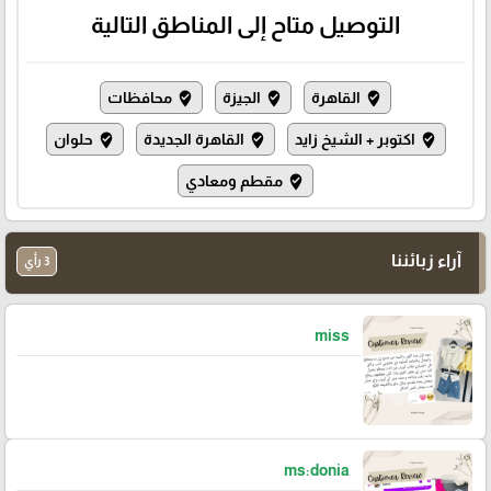
التوصيل متاح إلى المناطق التالية
القاهرة
الجيزة
محافظات
where_to_vote
where_to_vote
where_to_vote
اكتوبر + الشيخ زايد
القاهرة الجديدة
حلوان
where_to_vote
where_to_vote
where_to_vote
مقطم ومعادي
where_to_vote
آراء زبائننا
3 رأي
miss
ms:donia