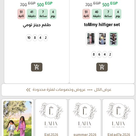
EGP
EGP
EGP
EGP
700
500
700
500
50
41
7
4
50
40
7
4
يوم
ساعة
دقيقة
ثانية
يوم
ساعة
دقيقة
ثانية
toMmy hilfiger set
طقم جينز تومي
10
8
4
2
8
6
4
2
add_shopping_cart
add_shopping_cart
keyboard_double_arrow_left
more_horiz
عرض الكل
عروض وخصومات لفترة محدودة
Eid 2026
summer 2026
Eid ad7a 2026