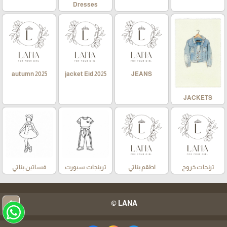
Dresses
autumn 2025
jacket Eid 2025
JEANS
JACKETS
ترنجات خروج
اطقم بناتي
ترينجات سبورت
فساتين بناتي
arrow_upward
LANA ©