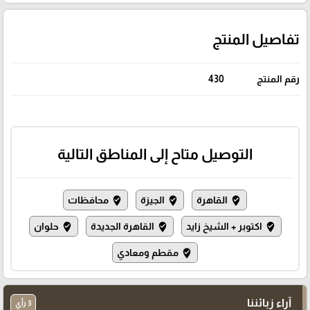
تفاصيل المنتج
رقم المنتج
430
التوصيل متاح إلى المناطق التالية
القاهرة
الجيزة
محافظات
where_to_vote
where_to_vote
where_to_vote
اكتوبر + الشيخ زايد
القاهرة الجديدة
حلوان
where_to_vote
where_to_vote
where_to_vote
مقطم ومعادي
where_to_vote
آراء زبائننا
3 رأي