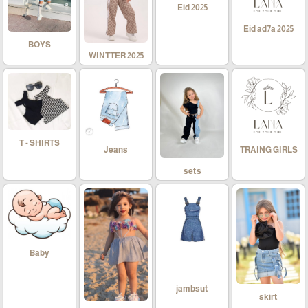
Eid 2025
Eid ad7a 2025
BOYS
WINTTER 2025
T - SHIRTS
Jeans
TRAING GIRLS
sets
Baby
jambsut
skirt