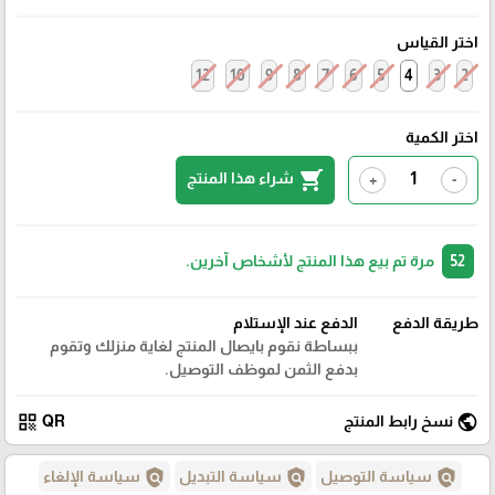
اختر القياس
12
10
9
8
7
6
5
4
3
2
اختر الكمية
shopping_cart
شراء هذا المنتج
+
-
52
مرة تم بيع هذا المنتج لأشخاص آخرين.
طريقة الدفع
الدفع عند الإستلام
ببساطة نقوم بايصال المنتج لغاية منزلك وتقوم
بدفع الثمن لموظف التوصيل.
qr_code
public
نسخ رابط المنتج
QR
policy
policy
policy
سياسة التوصيل
سياسة التبديل
سياسة الإلغاء