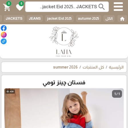
0
0
search
shopping_cart
favorite
home
الكل
autumn 2025
jacket Eid 2025
JEANS
JACKETS
الرئيسية
كل المنتجات
summer 2026
فستان چينز تومي
1 / 1