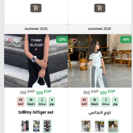
add_shopping_cart
add_shopping_cart
summer 2026
summer 2026
-28%
-44%
favorite_border
favorite_border
EGP
EGP
EGP
EGP
700
500
900
500
59
55
2
4
59
54
2
4
يوم
ساعة
دقيقة
ثانية
يوم
ساعة
دقيقة
ثانية
ترنج اديداس
toMmy hilfiger set