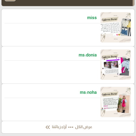
miss
ms:donia
ms:noha
keyboard_double_arrow_left
more_horiz
عرض الكل
آراء زبائننا