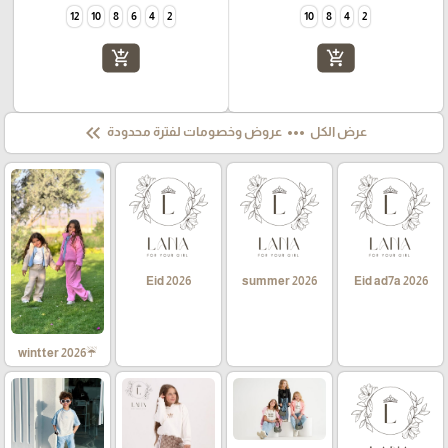
12
10
8
6
4
2
10
8
4
2
add_shopping_cart
add_shopping_cart
keyboard_double_arrow_left
more_horiz
عرض الكل
عروض وخصومات لفترة محدودة
Eid 2026
summer 2026
Eid ad7a 2026
☔wintter 2026