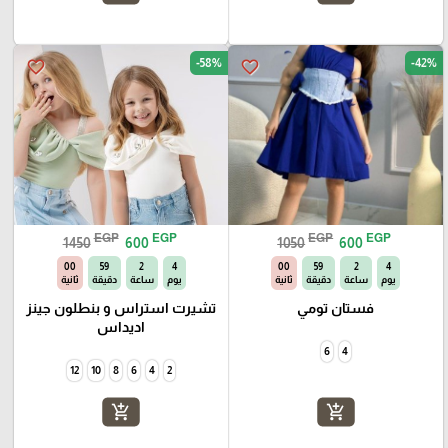
-58%
-42%
favorite_border
favorite_border
EGP
EGP
EGP
EGP
1450
600
1050
600
59
58
2
4
59
58
2
4
يوم
ساعة
دقيقة
ثانية
يوم
ساعة
دقيقة
ثانية
فستان تومي
تشيرت استراس و بنطلون جينز
اديداس
6
4
12
10
8
6
4
2
add_shopping_cart
add_shopping_cart