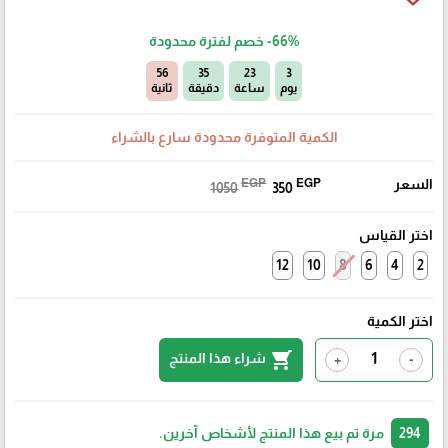
-66%
خصم لفترة محدودة
55
35
23
3
يوم
ساعة
دقيقة
ثانية
الكمية المتوفرة محدودة سارع بالشراء
السعر
EGP
EGP
1050
350
اختر القياس
12
10
8
6
4
2
اختر الكمية
shopping_cart
شراء هذا المنتج
+
-
294
مرة تم بيع هذا المنتج لأشخاص آخرين.