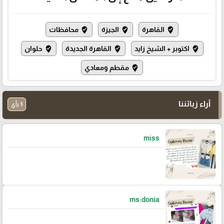
القاهرة
الجيزة
محافظات
where_to_vote
where_to_vote
where_to_vote
اكتوبر + الشيخ زايد
القاهرة الجديدة
حلوان
where_to_vote
where_to_vote
where_to_vote
مقطم ومعادي
where_to_vote
آراء زبائننا
3 رأي
miss
ms:donia