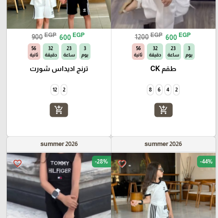
EGP
EGP
EGP
EGP
900
600
1200
600
55
32
23
3
55
32
23
3
يوم
ساعة
دقيقة
ثانية
يوم
ساعة
دقيقة
ثانية
طقم CK
ترنج اديداس شورت
12
2
8
6
4
2
add_shopping_cart
add_shopping_cart
summer 2026
summer 2026
-28%
-44%
favorite_border
favorite_border