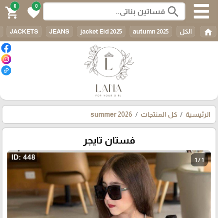
0
0
search
shopping_cart
favorite
home
الكل
autumn 2025
jacket Eid 2025
JEANS
JACKETS
الرئيسية
كل المنتجات
summer 2026
فستان تايجر
1 / 1