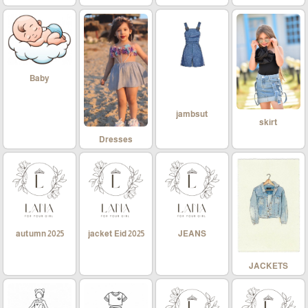
Baby
jambsut
skirt
Dresses
autumn 2025
jacket Eid 2025
JEANS
JACKETS