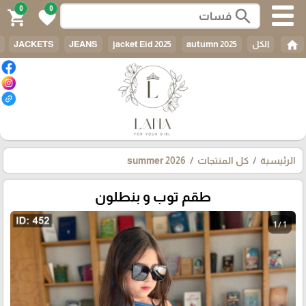
0
0
search
shopping_cart
favorite
home
الكل
autumn 2025
jacket Eid 2025
JEANS
JACKETS
الرئيسية
كل المنتجات
summer 2026
طقم توب و بنطلون
1 / 1