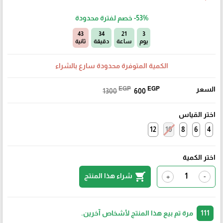
-53%
خصم لفترة محدودة
42
34
21
3
يوم
ساعة
دقيقة
ثانية
الكمية المتوفرة محدودة سارع بالشراء
السعر
EGP
EGP
1300
600
اختر القياس
12
10
8
6
4
اختر الكمية
shopping_cart
شراء هذا المنتج
+
-
111
مرة تم بيع هذا المنتج لأشخاص آخرين.