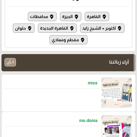
القاهرة
الجيزة
محافظات
where_to_vote
where_to_vote
where_to_vote
اكتوبر + الشيخ زايد
القاهرة الجديدة
حلوان
where_to_vote
where_to_vote
where_to_vote
مقطم ومعادي
where_to_vote
آراء زبائننا
3 رأي
miss
ms:donia