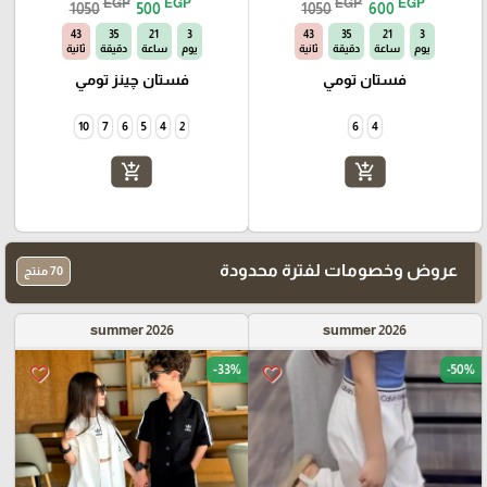
EGP
EGP
EGP
EGP
1050
500
1050
600
42
35
21
3
42
35
21
3
يوم
ساعة
دقيقة
ثانية
يوم
ساعة
دقيقة
ثانية
فستان تومي
فستان چينز تومي
10
7
6
5
4
2
6
4
add_shopping_cart
add_shopping_cart
عروض وخصومات لفترة محدودة
70 منتج
summer 2026
summer 2026
-33%
-50%
favorite_border
favorite_border