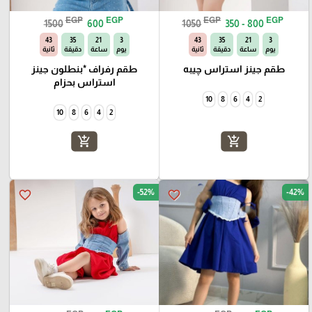
EGP
EGP
EGP
EGP
1500
600
1050
350 - 800
42
35
21
3
42
35
21
3
يوم
ساعة
دقيقة
ثانية
يوم
ساعة
دقيقة
ثانية
طقم جينز استراس چيبه
طقم رفراف *بنطلون جينز
استراس بحزام
10
8
6
4
2
10
8
6
4
2
add_shopping_cart
add_shopping_cart
-52%
-42%
favorite_border
favorite_border