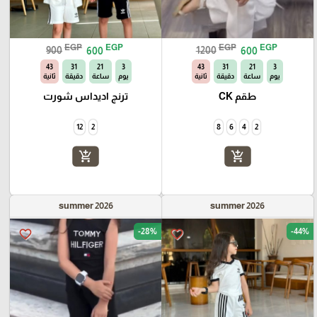
EGP
EGP
EGP
EGP
900
600
1200
600
42
31
21
3
42
31
21
3
يوم
ساعة
دقيقة
ثانية
يوم
ساعة
دقيقة
ثانية
طقم CK
ترنج اديداس شورت
12
2
8
6
4
2
add_shopping_cart
add_shopping_cart
summer 2026
summer 2026
-28%
-44%
favorite_border
favorite_border