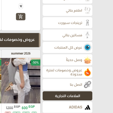
12
اطقم بناتي
add_shopping_cart
ترينجات سبورت
فساتين بناتي
عروض وخصومات لفت
عرض كل المنتجات
summer 2026
وصل حديثاً
-50%
favorite_border
عروض وخصومات لفترة
محدودة
اتصل بنا
العلامات التجارية
EGP
EGP
ADIDAS
1200
600