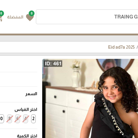
0
0
g_cart
favorite
المفضلة
Eid ad7a 2025
السعر
اختر القياس
10
8
6
4
2
اختر الكمية