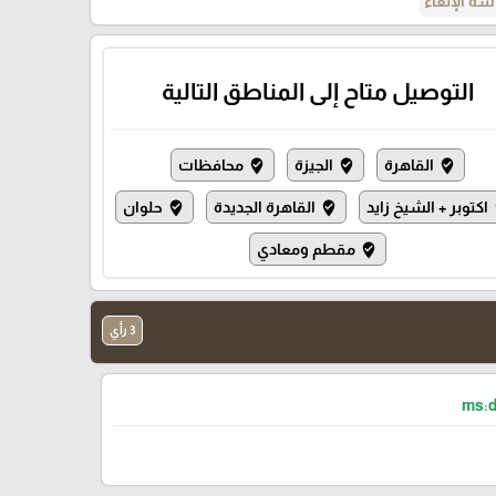
ة الإلغاء
التوصيل متاح إلى المناطق التالية
القاهرة
الجيزة
محافظات
where_to_vote
where_to_vote
where_to_vote
اكتوبر + الشيخ زايد
القاهرة الجديدة
حلوان
where_to_vote
where_to_vote
wh
مقطم ومعادي
where_to_vote
3 رأي
ms:d