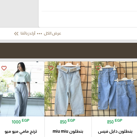
keyboard_double_arrow_left
more_horiz
عرض الكل
آراء زبائننا
favorite_border
favorite_border
favorite_border
EGP
EGP
EGP
1000
850
850
بنطلون دابل فيس
بنطلون miu miu
ترنج مامي ميو ميو