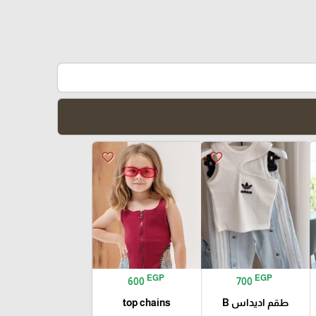
favorite_border
favorite_border
EGP
EGP
600
700
طقم اديداس B
top chains