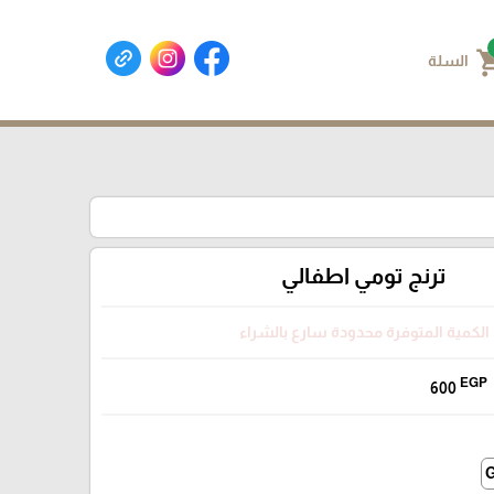
shoppin
السلة
ترنج تومي اطفالي
الكمية المتوفرة محدودة سارع بالشراء
EGP
600