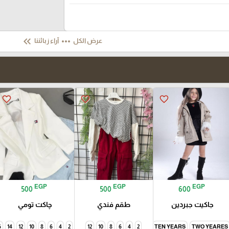
keyboard_double_arrow_left
more_horiz
عرض الكل
آراء زبائننا
favorite_border
favorite_border
favorite_border
EGP
EGP
EGP
500
500
600
جاكيت جبردين
طقم فندي
چاكت تومي
6
14
12
10
8
6
4
2
12
10
8
6
4
2
TEN YEARS
TWO YEARES