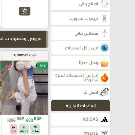
اطقم بناتي
add_shopping_cart
ترينجات سبورت
فساتين بناتي
عروض وخصومات لفت
عرض كل المنتجات
summer 2026
وصل حديثاً
-50%
favorite_border
عروض وخصومات لفترة
محدودة
اتصل بنا
العلامات التجارية
EGP
EGP
ADIDAS
1200
600
44
55
20
ساعة
دقيقة
ثانية
PRADA