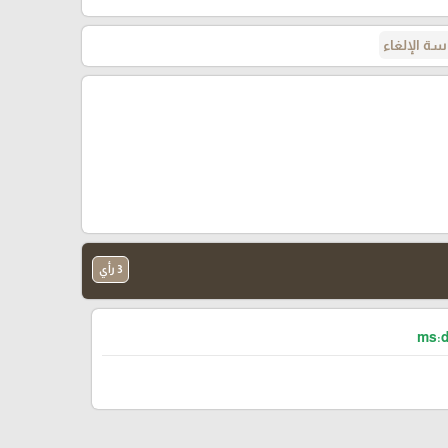
ة الإلغاء
3 رأي
ms:d