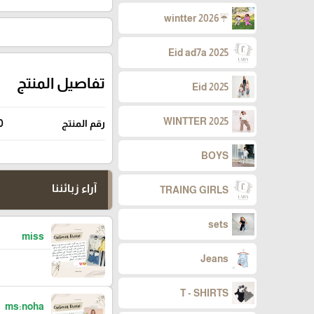
☔wintter 2026
Eid ad7a 2025
تفاصيل المنتج
Eid 2025
WINTTER 2025
رقم المنتج
0
BOYS
آراء زبائننا
TRAING GIRLS
sets
miss
Jeans
T - SHIRTS
ms:noha