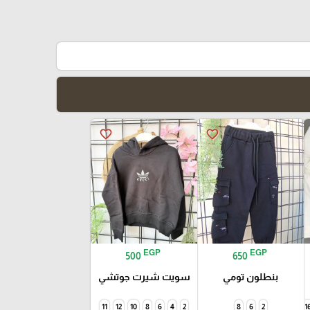
favorite_border
favorite_border
EGP
EGP
500
650
بنطلون تومي
سويت شيرت جوتشي
11
12
10
8
6
4
2
8
6
2
1