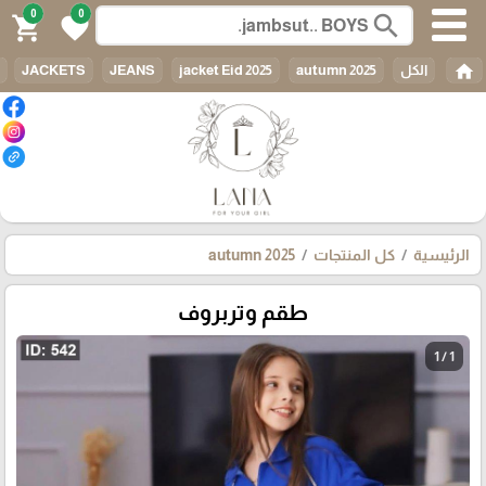
0
0
search
shopping_cart
favorite
home
الكل
autumn 2025
jacket Eid 2025
JEANS
JACKETS
الرئيسية
كل المنتجات
autumn 2025
طقم وتربروف
1 / 1