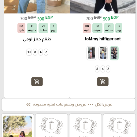
EGP
EGP
EGP
EGP
700
500
700
500
07
33
21
3
07
32
21
3
يوم
ساعة
دقيقة
ثانية
يوم
ساعة
دقيقة
ثانية
toMmy hilfiger set
طقم جينز تومي
10
8
4
2
8
4
2
add_shopping_cart
add_shopping_cart
keyboard_double_arrow_left
more_horiz
عرض الكل
عروض وخصومات لفترة محدودة