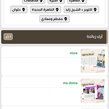
القاهرة
الجيزة
محافظات
where_to_vote
where_to_vote
where_to_vote
اكتوبر + الشيخ زايد
القاهرة الجديدة
حلوان
where_to_vote
where_to_vote
where_to_vote
مقطم ومعادي
where_to_vote
آراء زبائننا
3 رأي
miss
ms:donia