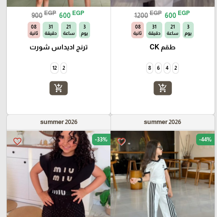
EGP
EGP
EGP
EGP
900
600
1200
600
07
31
21
3
07
31
21
3
يوم
ساعة
دقيقة
ثانية
يوم
ساعة
دقيقة
ثانية
طقم CK
ترنج اديداس شورت
12
2
8
6
4
2
add_shopping_cart
add_shopping_cart
summer 2026
summer 2026
-33%
-44%
favorite_border
favorite_border