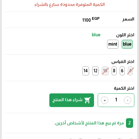
الكمية المتوفرة محدودة سارع بالشراء
السعر
EGP
1100
اختر اللون
blue
mint
blue
اختر القياس
14
12
10
8
6
4
اختر الكمية
shopping_cart
شراء هذا المنتج
+
-
2
مرة تم بيع هذا المنتج لأشخاص آخرين.