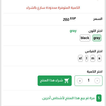
الكمية المتوفرة محدودة سارع بالشراء
السعر
EGP
2550
اختر اللون
gray
black
gray
اختر القياس
xl
l
m
s
اختر الكمية
shopping_cart
شراء هذا المنتج
+
-
5
مرة تم بيع هذا المنتج لأشخاص آخرين.