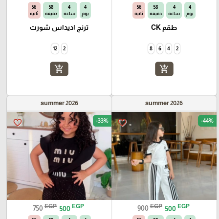
55
58
4
4
55
58
4
4
يوم
ساعة
دقيقة
ثانية
يوم
ساعة
دقيقة
ثانية
طقم CK
ترنج اديداس شورت
12
2
8
6
4
2
add_shopping_cart
add_shopping_cart
summer 2026
summer 2026
-33%
-44%
favorite_border
favorite_border
EGP
EGP
EGP
EGP
750
500
900
500