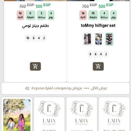
EGP
EGP
EGP
EGP
700
500
700
500
55
0
5
4
55
59
4
4
يوم
ساعة
دقيقة
ثانية
يوم
ساعة
دقيقة
ثانية
toMmy hilfiger set
طقم جينز تومي
10
8
4
2
8
6
4
2
add_shopping_cart
add_shopping_cart
keyboard_double_arrow_left
more_horiz
عرض الكل
عروض وخصومات لفترة محدودة