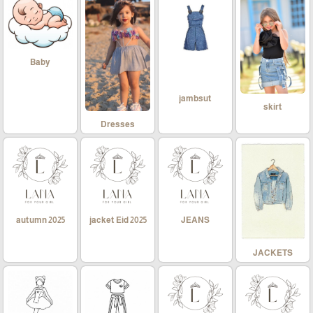
Baby
jambsut
skirt
Dresses
autumn 2025
jacket Eid 2025
JEANS
JACKETS