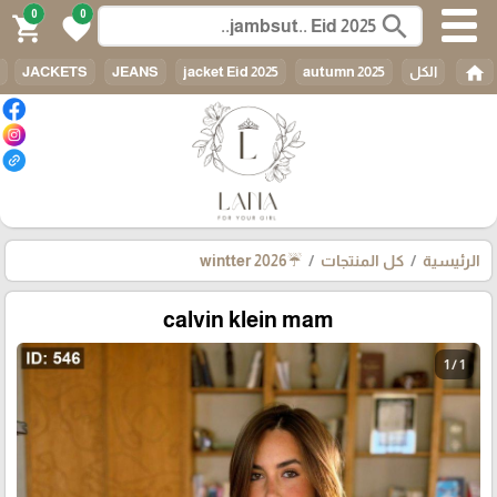
0
0
search
shopping_cart
favorite
home
الكل
autumn 2025
jacket Eid 2025
JEANS
JACKETS
الرئيسية
كل المنتجات
☔wintter 2026
calvin klein mam
1 / 1