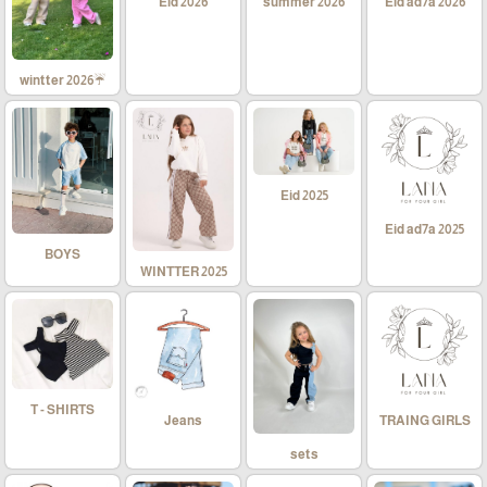
Eid 2026
summer 2026
Eid ad7a 2026
☔wintter 2026
Eid 2025
Eid ad7a 2025
BOYS
WINTTER 2025
T - SHIRTS
Jeans
TRAING GIRLS
sets