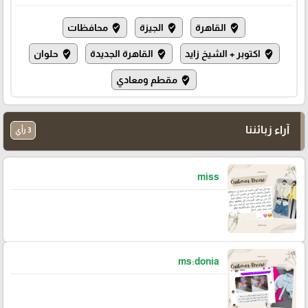
القاهرة
الجيزة
محافظات
where_to_vote
where_to_vote
where_to_vote
اكتوبر + الشيخ زايد
القاهرة الجديدة
حلوان
where_to_vote
where_to_vote
where_to_vote
مقطم ومعادي
where_to_vote
آراء زبائننا
3 رأي
miss
ms:donia