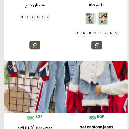
طقم alo
فستان جوخ
9
8
7
6
5
4
13
12
11
9
8
7
6
5
add_shopping_cart
add_shopping_cart
favorite_border
favorite_border
EGP
EGP
1200
1850
set captone jeans
طقم جينز *وتربروف