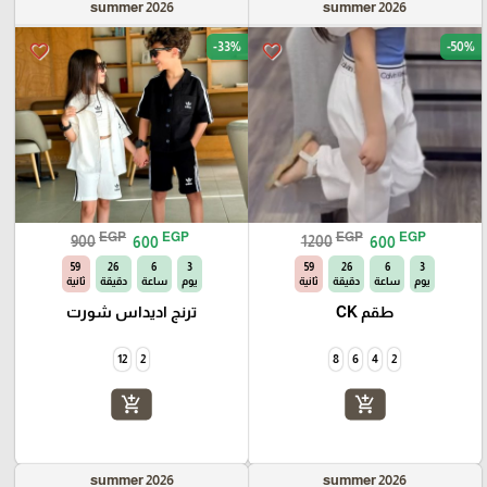
summer 2026
summer 2026
-33%
-50%
favorite_border
favorite_border
EGP
EGP
EGP
EGP
900
600
1200
600
58
26
6
3
58
26
6
3
يوم
ساعة
دقيقة
ثانية
يوم
ساعة
دقيقة
ثانية
طقم CK
ترنج اديداس شورت
12
2
8
6
4
2
add_shopping_cart
add_shopping_cart
summer 2026
summer 2026