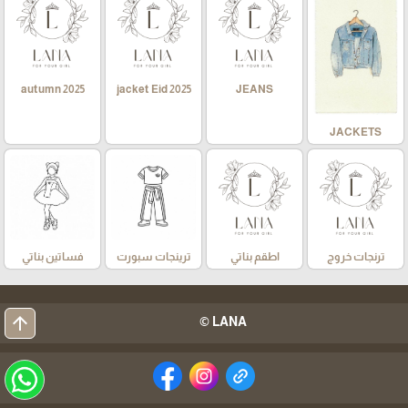
autumn 2025
jacket Eid 2025
JEANS
JACKETS
ترنجات خروج
اطقم بناتي
ترينجات سبورت
فساتين بناتي
arrow_upward
LANA ©