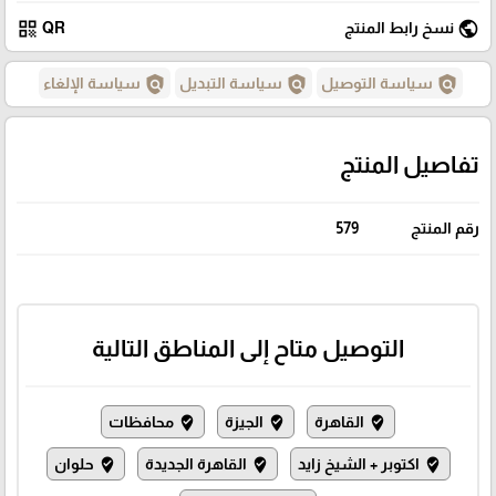
qr_code
public
نسخ رابط المنتج
QR
policy
policy
policy
سياسة التوصيل
سياسة التبديل
سياسة الإلغاء
تفاصيل المنتج
رقم المنتج
579
التوصيل متاح إلى المناطق التالية
القاهرة
الجيزة
محافظات
where_to_vote
where_to_vote
where_to_vote
اكتوبر + الشيخ زايد
القاهرة الجديدة
حلوان
where_to_vote
where_to_vote
where_to_vote