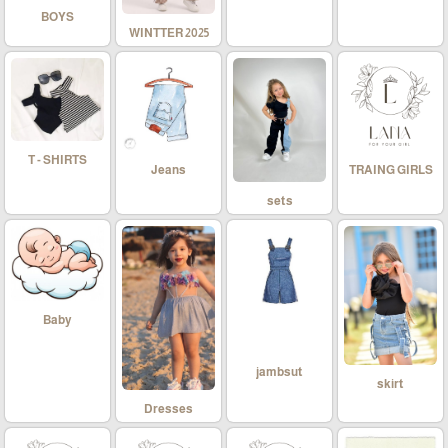
BOYS
WINTTER 2025
T - SHIRTS
Jeans
TRAING GIRLS
sets
Baby
jambsut
skirt
Dresses