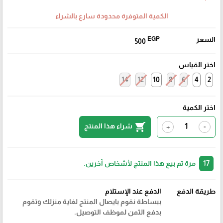
الكمية المتوفرة محدودة سارع بالشراء
السعر
EGP
500
اختر القياس
14
12
10
8
6
4
2
اختر الكمية
shopping_cart
شراء هذا المنتج
+
-
17
مرة تم بيع هذا المنتج لأشخاص آخرين.
طريقة الدفع
الدفع عند الإستلام
ببساطة نقوم بايصال المنتج لغاية منزلك وتقوم
بدفع الثمن لموظف التوصيل.