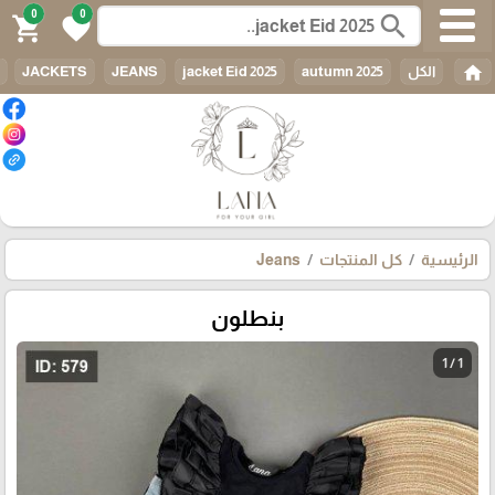
0
0
search
shopping_cart
favorite
home
الكل
autumn 2025
jacket Eid 2025
JEANS
JACKETS
الرئيسية
كل المنتجات
Jeans
بنطلون
1 / 1