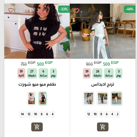
-33%
-44%
favorite_border
favorite_border
EGP
EGP
EGP
EGP
750
500
900
500
58
27
6
3
58
26
6
3
يوم
ساعة
دقيقة
ثانية
يوم
ساعة
دقيقة
ثانية
ترنج اديداس
طقم ميو ميو شورت
14
12
10
8
6
4
12
10
8
6
4
2
add_shopping_cart
add_shopping_cart