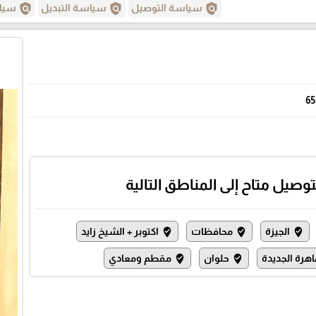
policy
policy
policy
سياسة التوصيل
سياسة التبديل
سياس
65
توصيل متاح إلى المناطق التالية
الجيزة
محافظات
اكتوبر + الشيخ زايد
where_to_vote
where_to_vote
where_to_vote
اهرة الجديدة
حلوان
مقطم ومعادي
where_to_vote
where_to_vote