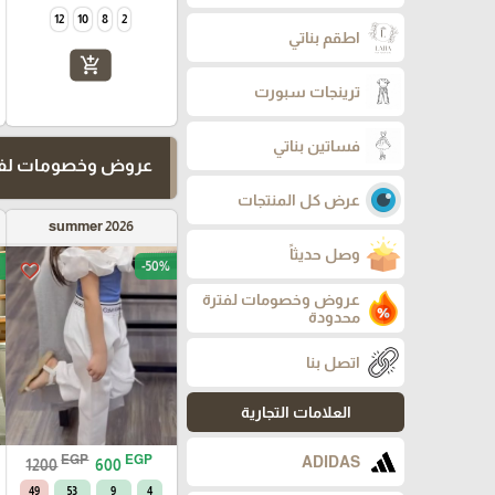
12
10
8
2
اطقم بناتي
add_shopping_cart
ترينجات سبورت
فساتين بناتي
عروض وخصومات لفت
عرض كل المنتجات
summer 2026
وصل حديثاً
-50%
favorite_border
عروض وخصومات لفترة
محدودة
اتصل بنا
العلامات التجارية
EGP
EGP
ADIDAS
1200
600
48
53
9
4