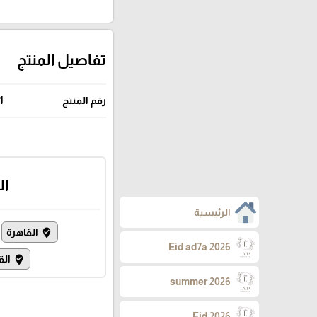
تفاصيل المنتج
رقم المنتج
1
ال
الرئيسية
القاهرة
where_to_vote
Eid ad7a 2026
الق
where_to_vote
summer 2026
Eid 2026