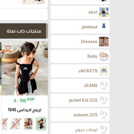
skirt
jambsut
منتجات ذات صلة
Dresses
favorite_border
Baby
JACKETS
JEANS
EGP
jacket Eid 2025
0 - 700
ترينج اديداس 1045
autumn 2025
ترنجات خروج