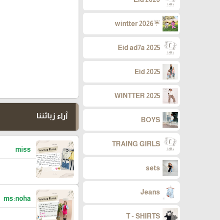
☔wintter 2026
Eid ad7a 2025
Eid 2025
WINTTER 2025
آراء زبائننا
BOYS
TRAING GIRLS
miss
sets
Jeans
ms:noha
T - SHIRTS