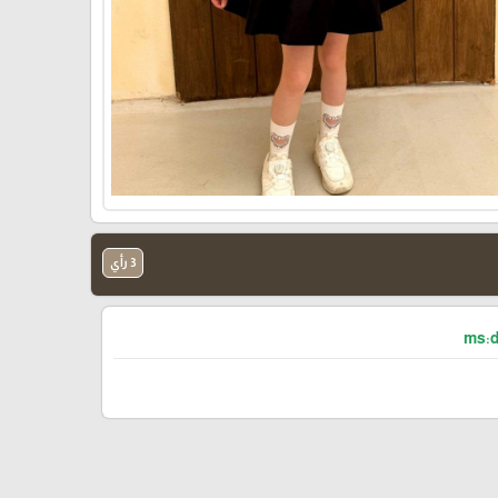
3 رأي
ms:d