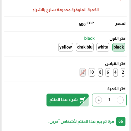
الكمية المتوفرة محدودة سارع بالشراء
السعر
EGP
500
اختر اللون
black
yellow
drak blu
white
black
اختر القياس
12
10
8
6
4
2
اختر الكمية
shopping_cart
شراء هذا المنتج
+
-
66
مرة تم بيع هذا المنتج لأشخاص آخرين.