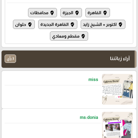
القاهرة
الجيزة
محافظات
where_to_vote
where_to_vote
where_to_vote
اكتوبر + الشيخ زايد
القاهرة الجديدة
حلوان
where_to_vote
where_to_vote
where_to_vote
مقطم ومعادي
where_to_vote
آراء زبائننا
3 رأي
miss
ms:donia