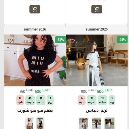
add_shopping_cart
add_shopping_cart
summer 2026
summer 2026
-33%
-44%
favorite_border
favorite_border
EGP
EGP
EGP
EGP
750
500
900
500
18
40
11
3
18
39
11
3
يوم
ساعة
دقيقة
ثانية
يوم
ساعة
دقيقة
ثانية
ترنج اديداس
طقم ميو ميو شورت