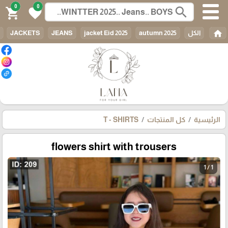
0
0
search
shopping_cart
favorite
home
الكل
autumn 2025
jacket Eid 2025
JEANS
JACKETS
الرئيسية
كل المنتجات
T - SHIRTS
flowers shirt with trousers
1 / 1