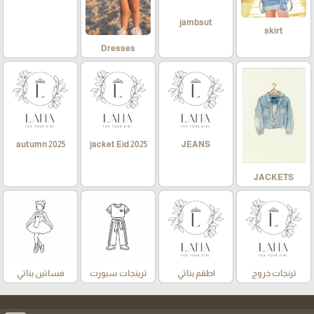
jambsut
skirt
Dresses
autumn 2025
jacket Eid 2025
JEANS
JACKETS
ترنجات خروج
اطقم بناتي
ترينجات سبورت
فساتين بناتي