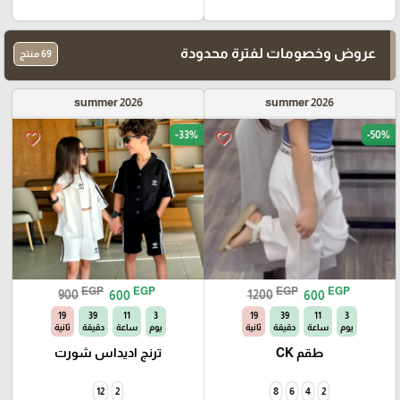
عروض وخصومات لفترة محدودة
69 منتج
summer 2026
summer 2026
-33%
-50%
favorite_border
favorite_border
EGP
EGP
EGP
EGP
900
600
1200
600
18
39
11
3
18
39
11
3
يوم
ساعة
دقيقة
ثانية
يوم
ساعة
دقيقة
ثانية
طقم CK
ترنج اديداس شورت
12
2
8
6
4
2