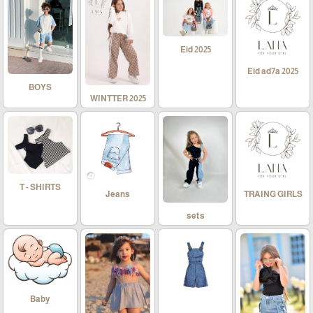
Eid 2025
Eid ad7a 2025
BOYS
WINTTER 2025
T - SHIRTS
Jeans
TRAING GIRLS
sets
Baby