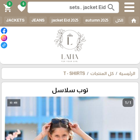
0
0
search
shopping_cart
favorite
home
الكل
autumn 2025
jacket Eid 2025
JEANS
JACKETS
الرئيسية
كل المنتجات
T - SHIRTS
توب سلاسل
1 / 1