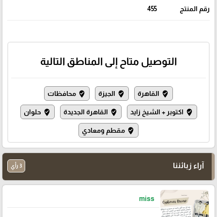
رقم المنتج
455
التوصيل متاح إلى المناطق التالية
القاهرة
الجيزة
محافظات
where_to_vote
where_to_vote
where_to_vote
اكتوبر + الشيخ زايد
القاهرة الجديدة
حلوان
where_to_vote
where_to_vote
where_to_vote
مقطم ومعادي
where_to_vote
آراء زبائننا
3 رأي
miss