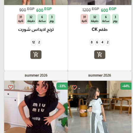
EGP
EGP
EGP
EGP
900
600
1200
600
30
32
6
3
30
32
6
3
يوم
ساعة
دقيقة
ثانية
يوم
ساعة
دقيقة
ثانية
طقم CK
ترنج اديداس شورت
12
2
8
6
4
2
add_shopping_cart
add_shopping_cart
summer 2026
summer 2026
-33%
-44%
favorite_border
favorite_border