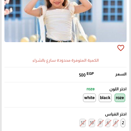
favorite_border
الكمية المتوفرة محدودة سارع بالشراء
السعر
EGP
500
اختر اللون
roze
white
black
roze
اختر القياس
12
10
8
6
4
2