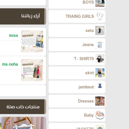
BOYS
آراء زبائننا
TRAING GIRLS
sets
miss
Jeans
T - SHIRTS
ms:noha
skirt
jambsut
Dresses
منتجات ذات صلة
Baby
favorite_border