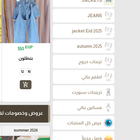
JACKETS
JEANS
jacket Eid 2025
autumn 2025
EGP
550
بنطلون
ترنجات خروج
12
10
اطقم بناتي
add_shopping_cart
ترينجات سبورت
فساتين بناتي
عروض وخصومات لفت
عرض كل المنتجات
summer 2026
وصل حديثاً