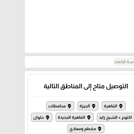
ة الإلغاء
التوصيل متاح إلى المناطق التالية
القاهرة
الجيزة
محافظات
where_to_vote
where_to_vote
where_to_vote
اكتوبر + الشيخ زايد
القاهرة الجديدة
حلوان
where_to_vote
where_to_vote
wh
مقطم ومعادي
where_to_vote