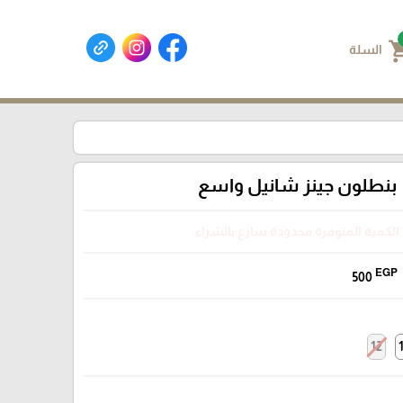
shoppin
السلة
بنطلون جينز شانيل واسع
الكمية المتوفرة محدودة سارع بالشراء
EGP
500
12