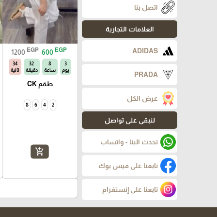
اتصل بنا
العلامات التجارية
EGP
EGP
ADIDAS
1200
600
33
32
8
3
يوم
ساعة
دقيقة
ثانية
PRADA
طقم CK
عرض الكل
8
6
4
2
لنبقى على تواصل
تحدث الينا - واتساب
add_shopping_cart
تابعنا على فيس بوك
تابعنا على إنستغرام