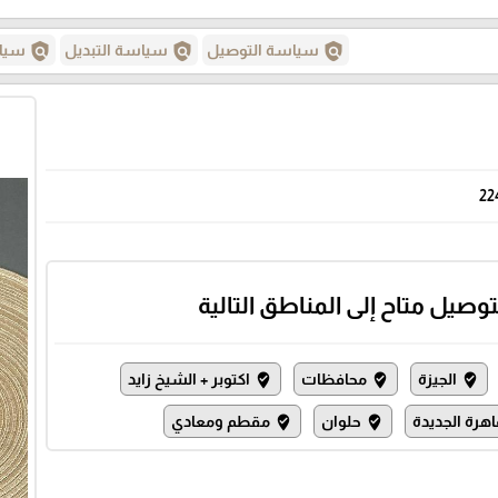
policy
policy
policy
سياسة التوصيل
سياسة التبديل
سياس
22
توصيل متاح إلى المناطق التالية
الجيزة
محافظات
اكتوبر + الشيخ زايد
where_to_vote
where_to_vote
where_to_vote
اهرة الجديدة
حلوان
مقطم ومعادي
where_to_vote
where_to_vote