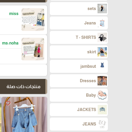
sets
miss
Jeans
T - SHIRTS
ms:noha
skirt
jambsut
Dresses
منتجات ذات صلة
Baby
favorite_border
JACKETS
JEANS