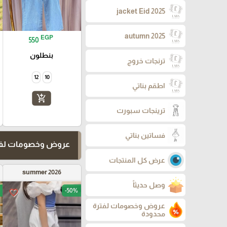
jacket Eid 2025
autumn 2025
EGP
550
بنطلون
ترنجات خروج
12
10
اطقم بناتي
add_shopping_cart
ترينجات سبورت
فساتين بناتي
عروض وخصومات لفت
عرض كل المنتجات
summer 2026
وصل حديثاً
-50%
favorite_border
عروض وخصومات لفترة
محدودة