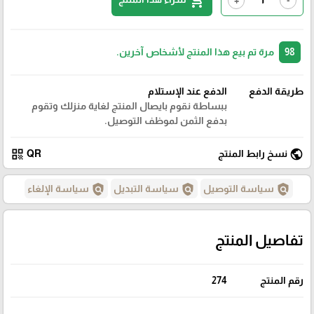
shopping_cart
98
مرة تم بيع هذا المنتج لأشخاص آخرين.
طريقة الدفع
الدفع عند الإستلام
ببساطة نقوم بايصال المنتج لغاية منزلك وتقوم
بدفع الثمن لموظف التوصيل.
qr_code
public
نسخ رابط المنتج
QR
policy
policy
policy
سياسة التوصيل
سياسة التبديل
سياسة الإلغاء
تفاصيل المنتج
رقم المنتج
274