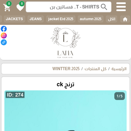
0
0
search
shopping_cart
favorite
home
الكل
autumn 2025
jacket Eid 2025
JEANS
JACKETS
الرئيسية
كل المنتجات
WINTTER 2025
ترنج ck
1 / 5