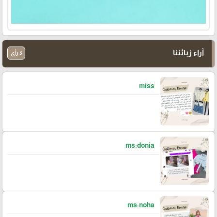
آراء زبائننا
3 رأي
miss
ms:donia
ms:noha