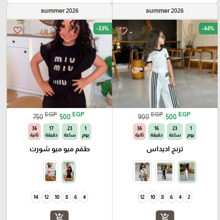
summer 2026
summer 2026
-33%
-44%
favorite_border
favorite_border
EGP
EGP
EGP
EGP
750
500
900
500
34
17
23
1
34
16
23
1
يوم
ساعة
دقيقة
ثانية
يوم
ساعة
دقيقة
ثانية
ترنج اديداس
طقم ميو ميو شورت
14
12
10
8
6
4
12
10
8
6
4
2
add_shopping_cart
add_shopping_cart