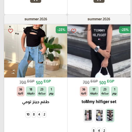
summer 2026
summer 2026
-28%
-28%
favorite_border
favorite_border
EGP
EGP
EGP
EGP
700
500
700
500
34
18
23
1
34
17
23
1
يوم
ساعة
دقيقة
ثانية
يوم
ساعة
دقيقة
ثانية
toMmy hilfiger set
طقم جينز تومي
10
8
4
2
8
4
2