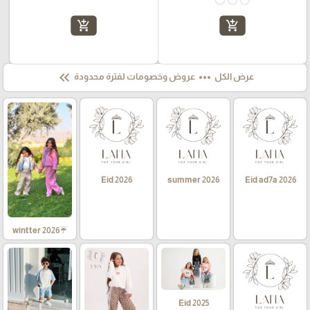
add_shopping_cart
add_shopping_cart
keyboard_double_arrow_left
more_horiz
عرض الكل
عروض وخصومات لفترة محدودة
Eid 2026
summer 2026
Eid ad7a 2026
☔wintter 2026
Eid 2025