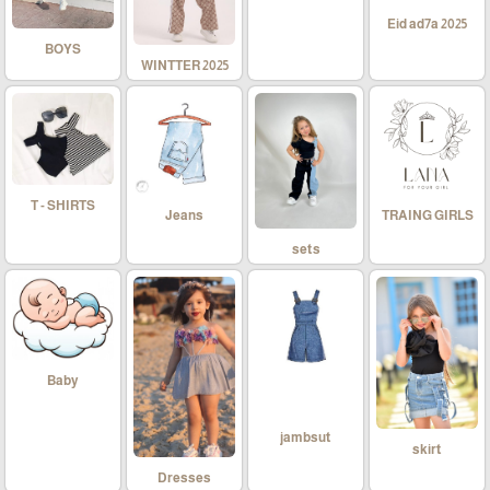
Eid ad7a 2025
BOYS
WINTTER 2025
T - SHIRTS
Jeans
TRAING GIRLS
sets
Baby
jambsut
skirt
Dresses