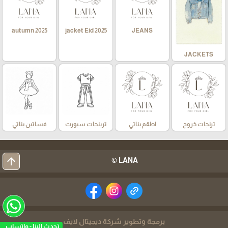
autumn 2025
jacket Eid 2025
JEANS
JACKETS
ترنجات خروج
اطقم بناتي
ترينجات سبورت
فساتين بناتي
arrow_upward
LANA ©
برمجة وتطوير شركة ديجيتال لايف
تحدث الينا - واتساب