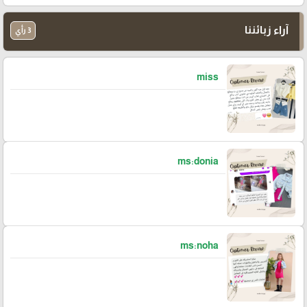
آراء زبائننا
3 رأي
miss
ms:donia
ms:noha