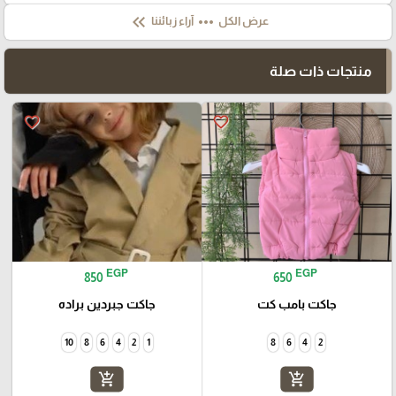
keyboard_double_arrow_left
more_horiz
عرض الكل
آراء زبائننا
منتجات ذات صلة
favorite_border
favorite_border
EGP
EGP
850
650
جاكت بامب كت
جاكت جبردين براده
10
8
6
4
2
1
8
6
4
2
add_shopping_cart
add_shopping_cart