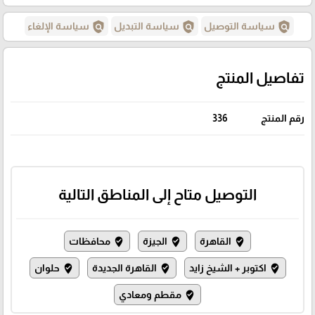
policy
policy
policy
سياسة التوصيل
سياسة التبديل
سياسة الإلغاء
تفاصيل المنتج
رقم المنتج
336
التوصيل متاح إلى المناطق التالية
القاهرة
الجيزة
محافظات
where_to_vote
where_to_vote
where_to_vote
اكتوبر + الشيخ زايد
القاهرة الجديدة
حلوان
where_to_vote
where_to_vote
where_to_vote
مقطم ومعادي
where_to_vote