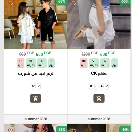
-33%
-50%
favorite_border
favorite_border
EGP
EGP
EGP
EGP
900
600
1200
600
07
50
6
3
07
50
6
3
يوم
ساعة
دقيقة
ثانية
يوم
ساعة
دقيقة
ثانية
طقم CK
ترنج اديداس شورت
12
2
8
6
4
2
add_shopping_cart
add_shopping_cart
summer 2026
summer 2026
-33%
-44%
favorite_border
favorite_border