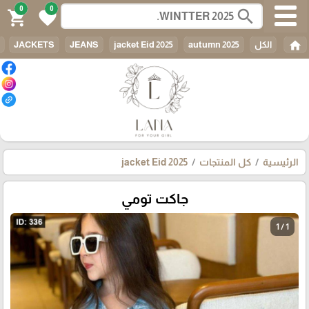
0
0
search
shopping_cart
favorite
home
الكل
autumn 2025
jacket Eid 2025
JEANS
JACKETS
الرئيسية
كل المنتجات
jacket Eid 2025
جاكت تومي
1 / 1