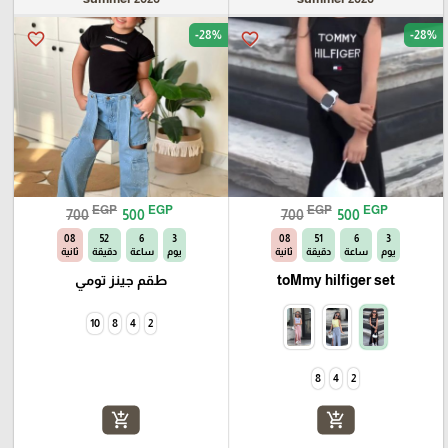
-28%
-28%
favorite_border
favorite_border
EGP
EGP
EGP
EGP
700
500
700
500
07
52
6
3
07
51
6
3
يوم
ساعة
دقيقة
ثانية
يوم
ساعة
دقيقة
ثانية
toMmy hilfiger set
طقم جينز تومي
10
8
4
2
8
4
2
add_shopping_cart
add_shopping_cart