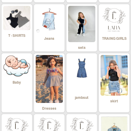
T - SHIRTS
Jeans
TRAING GIRLS
sets
Baby
jambsut
skirt
Dresses