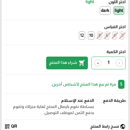
اختر اللون
light
dark
light
اختر القياس
12
10
8
6
4
2
اختر الكمية
shopping_cart
شراء هذا المنتج
+
-
5
مرة تم بيع هذا المنتج لأشخاص آخرين.
طريقة الدفع
الدفع عند الإستلام
ببساطة نقوم بايصال المنتج لغاية منزلك وتقوم
بدفع الثمن لموظف التوصيل.
qr_code
public
نسخ رابط المنتج
QR