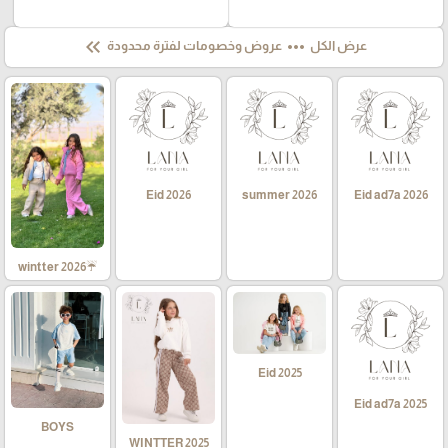
keyboard_double_arrow_left
more_horiz
عرض الكل
عروض وخصومات لفترة محدودة
Eid 2026
summer 2026
Eid ad7a 2026
☔wintter 2026
Eid 2025
Eid ad7a 2025
BOYS
WINTTER 2025