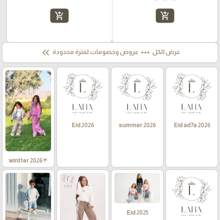
add_shopping_cart
add_shopping_cart
keyboard_double_arrow_left
more_horiz
عرض الكل
عروض وخصومات لفترة محدودة
Eid 2026
summer 2026
Eid ad7a 2026
☔wintter 2026
Eid 2025