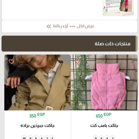
keyboard_double_arrow_left
more_horiz
عرض الكل
آراء زبائننا
منتجات ذات صلة
favorite_border
favorite_border
EGP
EGP
850
650
جاكت بامب كت
جاكت جبردين براده
10
8
6
4
2
1
8
6
4
2