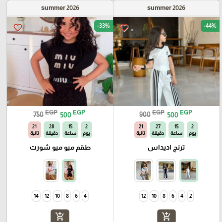
summer 2026
summer 2026
-33%
-44%
favorite_border
favorite_border
EGP
EGP
EGP
EGP
750
500
900
500
20
28
15
2
20
27
15
2
يوم
ساعة
دقيقة
ثانية
يوم
ساعة
دقيقة
ثانية
ترنج اديداس
طقم ميو ميو شورت
14
12
10
8
6
4
12
10
8
6
4
2
add_shopping_cart
add_shopping_cart