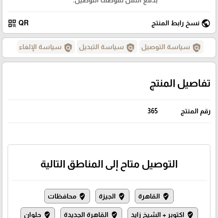
qr_code
public
نسخ رابط المنتج
QR
policy
policy
policy
سياسة التوصيل
سياسة التبديل
سياسة الإلغاء
تفاصيل المنتج
رقم المنتج
365
التوصيل متاح إلى المناطق التالية
القاهرة
الجيزة
محافظات
where_to_vote
where_to_vote
where_to_vote
اكتوبر + الشيخ زايد
القاهرة الجديدة
حلوان
where_to_vote
where_to_vote
where_to_vote