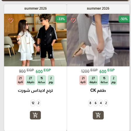
summer 2026
summer 2026
-33%
-50%
favorite_border
favorite_border
EGP
EGP
EGP
EGP
900
600
1200
600
20
27
15
2
20
27
15
2
يوم
ساعة
دقيقة
ثانية
يوم
ساعة
دقيقة
ثانية
طقم CK
ترنج اديداس شورت
12
2
8
6
4
2
add_shopping_cart
add_shopping_cart