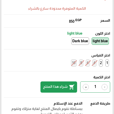
الكمية المتوفرة محدودة سارع بالشراء
السعر
EGP
850
اختر اللون
light blue
Dark blue
light blue
اختر القياس
10
8
6
4
2
1
اختر الكمية
shopping_cart
شراء هذا المنتج
+
-
طريقة الدفع
الدفع عند الإستلام
ببساطة نقوم بايصال المنتج لغاية منزلك وتقوم
بدفع الثمن لموظف التوصيل.