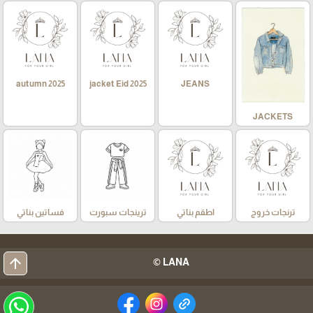
autumn 2025
jacket Eid 2025
JEANS
JACKETS
ترنجات خروج
اطقم بناتي
ترينجات سبورت
فساتين بناتي
arrow_upward
LANA ©