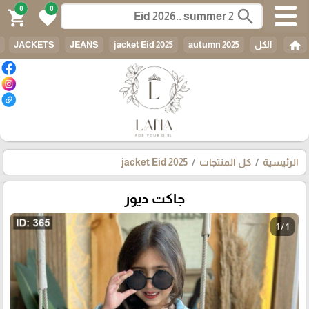
0
0
search
shopping_cart
favorite
home
الكل
autumn 2025
jacket Eid 2025
JEANS
JACKETS
الرئيسية
كل المنتجات
jacket Eid 2025
جاكت ديور
1 / 1