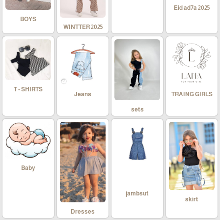
Eid ad7a 2025
BOYS
WINTTER 2025
T - SHIRTS
Jeans
TRAING GIRLS
sets
Baby
jambsut
skirt
Dresses