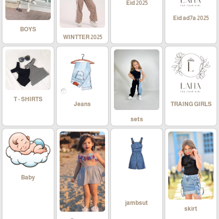
Eid 2025
Eid ad7a 2025
BOYS
WINTTER 2025
T - SHIRTS
Jeans
TRAING GIRLS
sets
Baby
jambsut
skirt