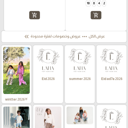
10
8
4
2
add_shopping_cart
add_shopping_cart
keyboard_double_arrow_left
more_horiz
عرض الكل
عروض وخصومات لفترة محدودة
Eid 2026
summer 2026
Eid ad7a 2026
☔wintter 2026