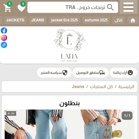
0
0
search
shopping_cart
favorite
home
الكل
autumn 2025
jacket Eid 2025
JEANS
JACKETS
security
commute
emoji_emotions
آراء زبائننا
مناطق التوصيل
سياسة المتجر
الرئيسية
كل المنتجات
Jeans
بنطلون
1 / 1