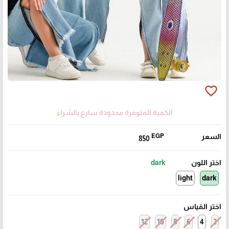
favorite_border
الكمية المتوفرة محدودة سارع بالشراء
السعر
EGP
850
اختر اللون
dark
light
dark
اختر القياس
12
10
8
6
4
2