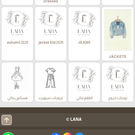
Dresses
autumn 2025
jacket Eid 2025
JEANS
JACKETS
ترنجات خروج
اطقم بناتي
ترينجات سبورت
فساتين بناتي
arrow_upward
LANA ©