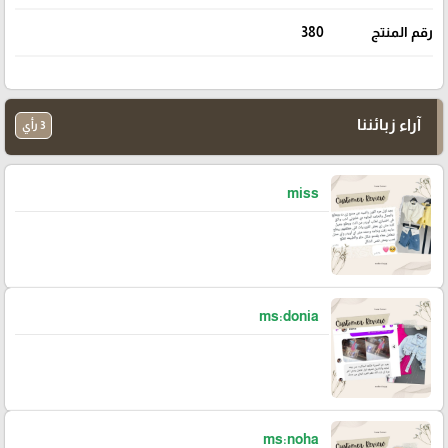
رقم المنتج
380
آراء زبائننا
3 رأي
miss
ms:donia
ms:noha