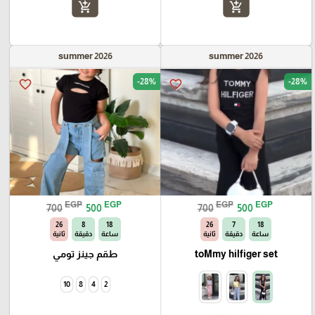
add_shopping_cart
add_shopping_cart
summer 2026
summer 2026
-28%
-28%
favorite_border
favorite_border
EGP
EGP
EGP
EGP
700
500
700
500
25
8
18
25
7
18
ساعة
دقيقة
ثانية
ساعة
دقيقة
ثانية
toMmy hilfiger set
طقم جينز تومي
10
8
4
2