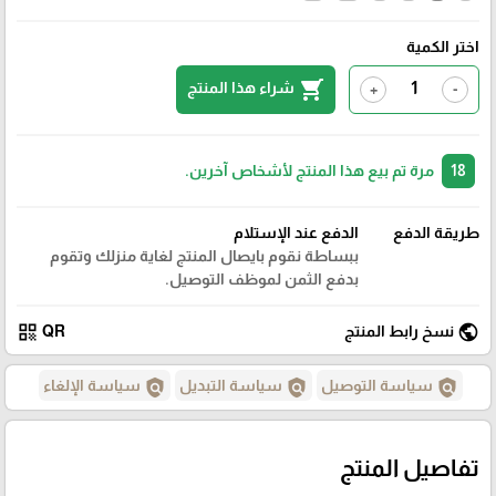
اختر الكمية
shopping_cart
شراء هذا المنتج
+
-
18
مرة تم بيع هذا المنتج لأشخاص آخرين.
طريقة الدفع
الدفع عند الإستلام
ببساطة نقوم بايصال المنتج لغاية منزلك وتقوم
بدفع الثمن لموظف التوصيل.
qr_code
public
نسخ رابط المنتج
QR
policy
policy
policy
سياسة التوصيل
سياسة التبديل
سياسة الإلغاء
تفاصيل المنتج