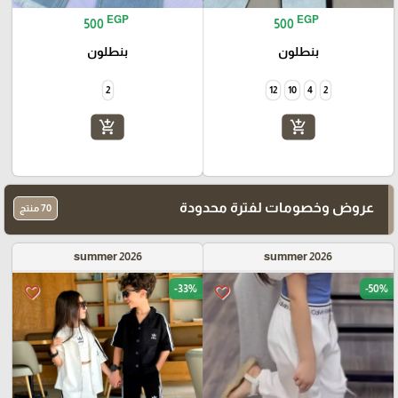
EGP
EGP
500
500
بنطلون
بنطلون
2
12
10
4
2
add_shopping_cart
add_shopping_cart
عروض وخصومات لفترة محدودة
70 منتج
summer 2026
summer 2026
-33%
-50%
favorite_border
favorite_border