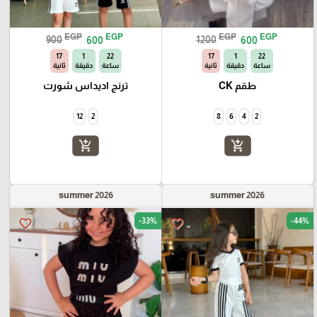
EGP
EGP
EGP
EGP
900
600
1200
600
16
1
22
16
1
22
ساعة
دقيقة
ثانية
ساعة
دقيقة
ثانية
طقم CK
ترنج اديداس شورت
12
2
8
6
4
2
add_shopping_cart
add_shopping_cart
summer 2026
summer 2026
-33%
-44%
favorite_border
favorite_border