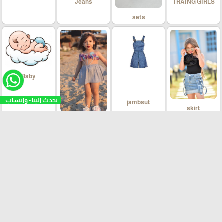
Jeans
TRAING GIRLS
sets
Baby
تحدث الينا - واتساب
jambsut
skirt
Dresses
autumn 2025
jacket Eid 2025
JEANS
JACKETS