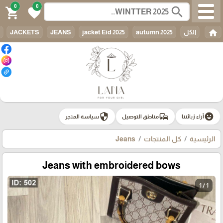
0
0
search
shopping_cart
favorite
home
الكل
autumn 2025
jacket Eid 2025
JEANS
JACKETS
security
commute
emoji_emotions
آراء زبائننا
مناطق التوصيل
سياسة المتجر
الرئيسية
كل المنتجات
Jeans
Jeans with embroidered bows
1 / 1