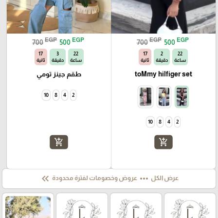
EGP
EGP
EGP
EGP
700
500
700
500
16
3
22
16
2
22
ساعة
دقيقة
ثانية
ساعة
دقيقة
ثانية
toMmy hilfiger set
طقم جينز تومي
10
8
4
2
10
8
4
2
add_shopping_cart
add_shopping_cart
keyboard_double_arrow_left
more_horiz
عرض الكل
عروض وخصومات لفترة محدودة