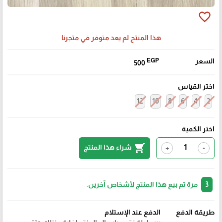
favorite_border
هذا المنتج لم يعد متوفر في متجرنا
السعر
EGP
500
اختر القياس
12
10
8
6
4
2
اختر الكمية
shopping_cart
شراء هذا المنتج
+
-
3
مرة تم بيع هذا المنتج لأشخاص آخرين.
طريقة الدفع
الدفع عند الإستلام