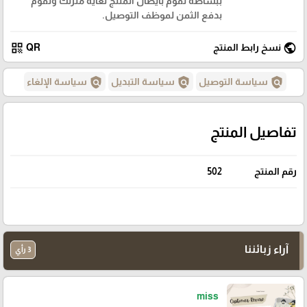
ببساطة نقوم بايصال المنتج لغاية منزلك وتقوم
بدفع الثمن لموظف التوصيل.
qr_code
public
نسخ رابط المنتج
QR
policy
policy
policy
سياسة التوصيل
سياسة التبديل
سياسة الإلغاء
تفاصيل المنتج
رقم المنتج
502
آراء زبائننا
3 رأي
miss