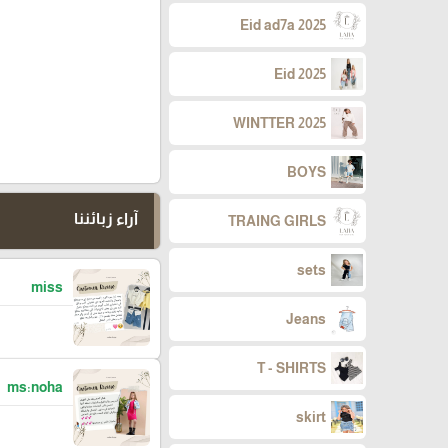
Eid ad7a 2025
Eid 2025
WINTTER 2025
BOYS
آراء زبائننا
TRAING GIRLS
sets
miss
Jeans
T - SHIRTS
ms:noha
skirt