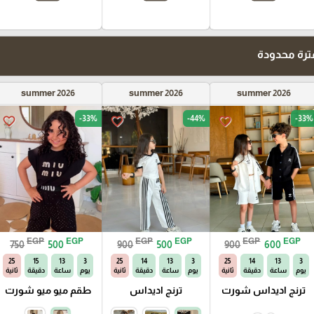
رة محدودة
summer 2026
summer 2026
summer 2026
-33%
-44%
-33%
favorite_border
favorite_border
favorite_border
EGP
EGP
EGP
EGP
EGP
EGP
750
500
900
500
900
600
24
15
13
3
24
14
13
3
24
14
13
3
يوم
ساعة
دقيقة
ثانية
يوم
ساعة
دقيقة
ثانية
يوم
ساعة
دقيقة
ثانية
ترنج اديداس شورت
ترنج اديداس
طقم ميو ميو شورت