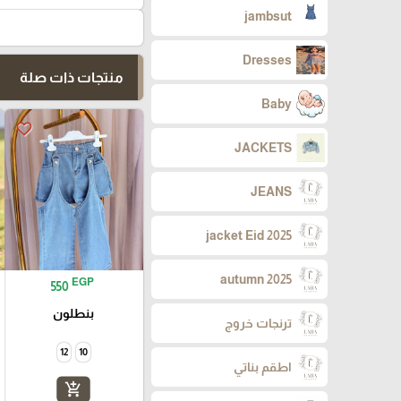
jambsut
Dresses
منتجات ذات صلة
Baby
favorite_border
JACKETS
JEANS
jacket Eid 2025
autumn 2025
EGP
550
بنطلون
ترنجات خروج
12
10
اطقم بناتي
add_shopping_cart