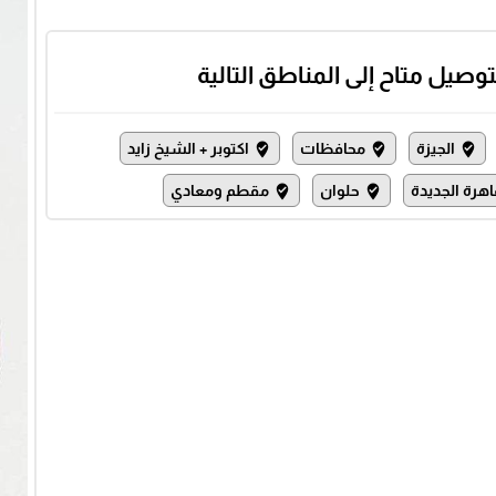
توصيل متاح إلى المناطق التالية
الجيزة
محافظات
اكتوبر + الشيخ زايد
where_to_vote
where_to_vote
where_to_vote
اهرة الجديدة
حلوان
مقطم ومعادي
where_to_vote
where_to_vote