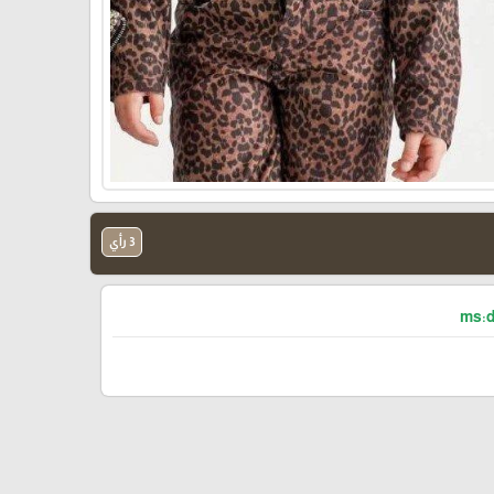
3 رأي
ms:d