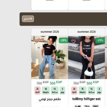
69 منتج
summer 2026
summer 2026
-28%
-28%
favorite_border
favorite_border
EGP
EGP
EGP
EGP
700
500
700
500
24
16
13
3
24
15
13
3
يوم
ساعة
دقيقة
ثانية
يوم
ساعة
دقيقة
ثانية
toMmy hilfiger set
طقم جينز تومي