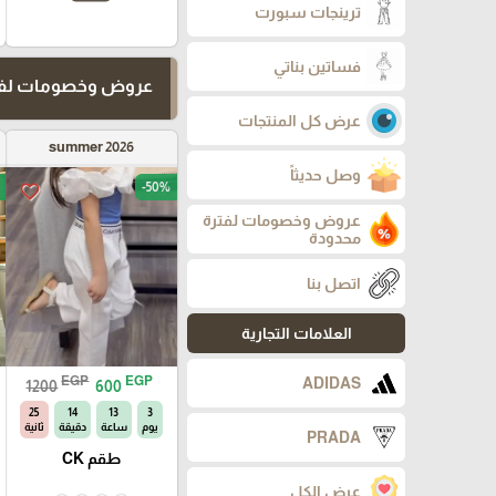
ترينجات سبورت
فساتين بناتي
عروض وخصومات لفت
عرض كل المنتجات
summer 2026
وصل حديثاً
-50%
favorite_border
عروض وخصومات لفترة
محدودة
اتصل بنا
العلامات التجارية
EGP
EGP
ADIDAS
1200
600
24
14
13
3
يوم
ساعة
دقيقة
ثانية
PRADA
طقم CK
عرض الكل