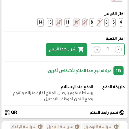
اختر القياس
14
13
12
11
10
9
8
7
6
5
4
اختر الكمية
shopping_cart
شراء هذا المنتج
+
-
119
مرة تم بيع هذا المنتج لأشخاص آخرين.
طريقة الدفع
الدفع عند الإستلام
ببساطة نقوم بايصال المنتج لغاية منزلك وتقوم
بدفع الثمن لموظف التوصيل.
qr_code
public
نسخ رابط المنتج
QR
policy
policy
policy
سياسة التوصيل
سياسة التبديل
سياسة الإلغاء