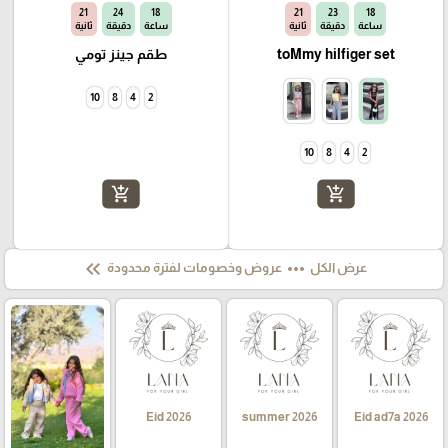
20
24
18
20
23
18
ساعة
دقيقة
ثانية
ساعة
دقيقة
ثانية
toMmy hilfiger set
طقم جينز تومي
10
8
4
2
10
8
4
2
add_shopping_cart
add_shopping_cart
keyboard_double_arrow_left
more_horiz
عرض الكل
عروض وخصومات لفترة محدودة
Eid 2026
summer 2026
Eid ad7a 2026