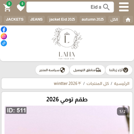
0
0
search
shopping_cart
favorite
home
الكل
autumn 2025
jacket Eid 2025
JEANS
JACKETS
security
commute
emoji_emotions
آراء زبائننا
مناطق التوصيل
سياسة المتجر
الرئيسية
كل المنتجات
☔wintter 2026
طقم تومي 2026
1 / 2