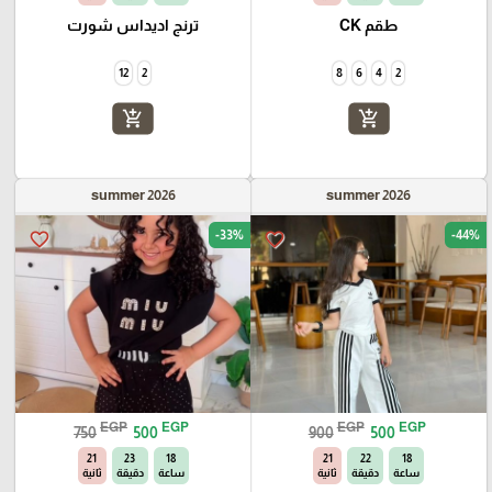
طقم CK
ترنج اديداس شورت
12
2
8
6
4
2
add_shopping_cart
add_shopping_cart
summer 2026
summer 2026
-33%
-44%
favorite_border
favorite_border
EGP
EGP
EGP
EGP
750
500
900
500
20
23
18
20
22
18
ساعة
دقيقة
ثانية
ساعة
دقيقة
ثانية