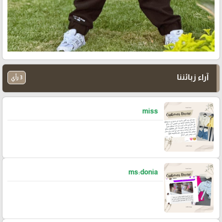
آراء زبائننا
3 رأي
miss
ms:donia